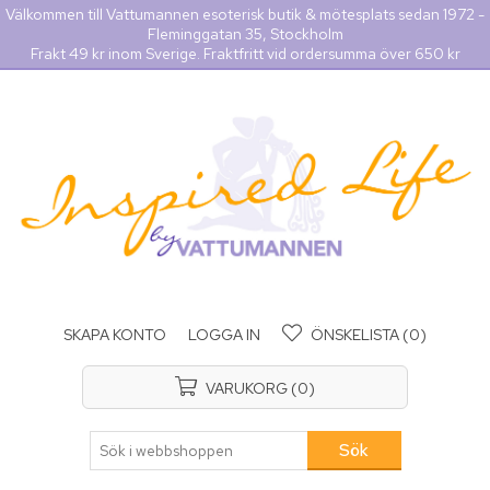
Välkommen till Vattumannen esoterisk butik & mötesplats sedan 1972 -
Fleminggatan 35, Stockholm
Frakt 49 kr inom Sverige. Fraktfritt vid ordersumma över 650 kr
SKAPA KONTO
LOGGA IN
ÖNSKELISTA
(0)
VARUKORG
(0)