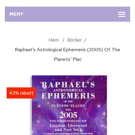
MENY
Hem
/
Böcker
/
Raphael's Astrological Ephemeris (2005) Of The
Planets' Plac
43% rabatt