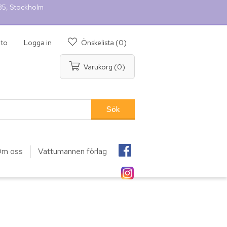
 35, Stockholm
nto
Logga in
Önskelista
(0)
Varukorg
(0)
m oss
Vattumannen förlag