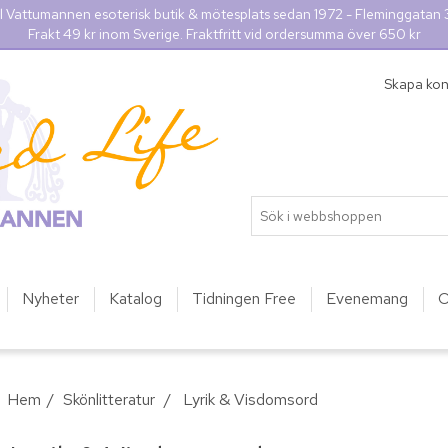
l Vattumannen esoterisk butik & mötesplats sedan 1972 - Fleminggatan
Frakt 49 kr inom Sverige. Fraktfritt vid ordersumma över 650 kr
Skapa ko
Nyheter
Katalog
Tidningen Free
Evenemang
O
Hem
/
Skönlitteratur
/
Lyrik & Visdomsord