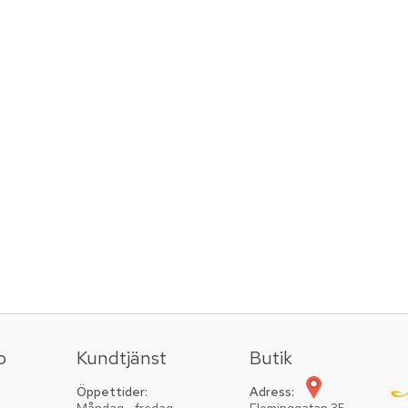
o
Kundtjänst
Butik
Öppettider:
Adress: