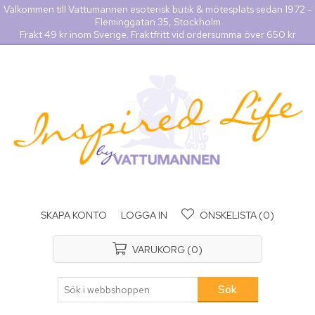
Välkommen till Vattumannen esoterisk butik & mötesplats sedan 1972 -
Fleminggatan 35, Stockholm
Frakt 49 kr inom Sverige. Fraktfritt vid ordersumma över 650 kr
SKAPA KONTO
LOGGA IN
ÖNSKELISTA
(0)
VARUKORG
(0)