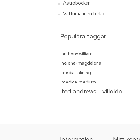
Astroböcker
Vattumannen förlag
Populära taggar
anthony william
helena-magdalena
medial läkning
medical medium
ted andrews
villoldo
Information
Mitt kont