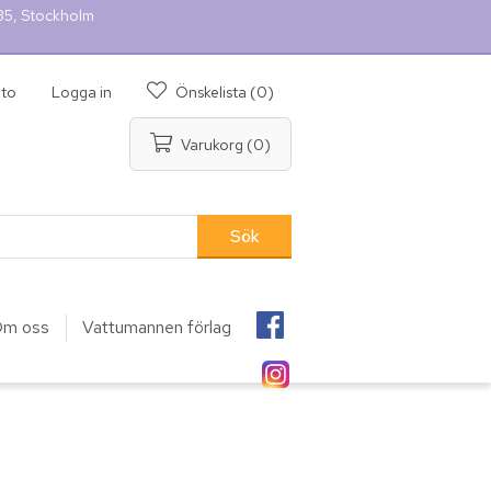
 35, Stockholm
nto
Logga in
Önskelista
(0)
Varukorg
(0)
m oss
Vattumannen förlag