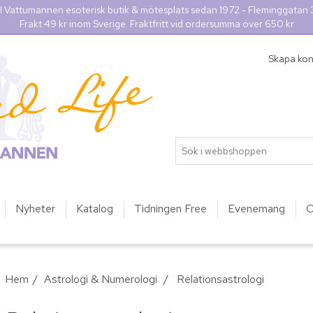
l Vattumannen esoterisk butik & mötesplats sedan 1972 - Fleminggatan
Frakt 49 kr inom Sverige. Fraktfritt vid ordersumma över 650 kr
Skapa ko
Nyheter
Katalog
Tidningen Free
Evenemang
O
Hem
/
Astrologi & Numerologi
/
Relationsastrologi