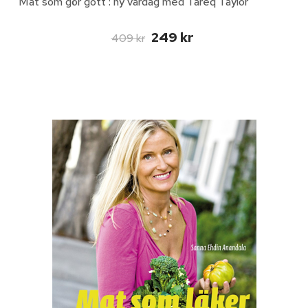
Mat som gör gott : ny vardag med Tareq Taylor
249 kr
409 kr