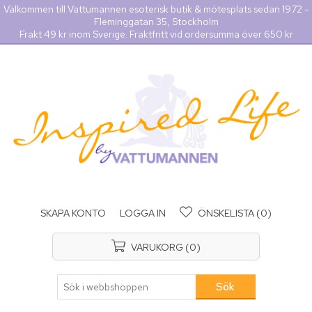
Välkommen till Vattumannen esoterisk butik & mötesplats sedan 1972 -
Fleminggatan 35, Stockholm
Frakt 49 kr inom Sverige. Fraktfritt vid ordersumma över 650 kr
SKAPA KONTO
LOGGA IN
ÖNSKELISTA
(0)
VARUKORG
(0)