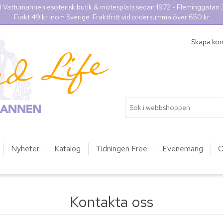
l Vattumannen esoterisk butik & mötesplats sedan 1972 - Fleminggatan
Frakt 49 kr inom Sverige. Fraktfritt vid ordersumma över 650 kr
Skapa ko
Nyheter
Katalog
Tidningen Free
Evenemang
O
Kontakta oss