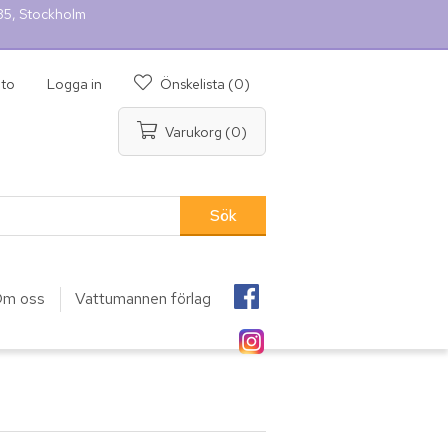
 35, Stockholm
nto
Logga in
Önskelista
(0)
Varukorg
(0)
m oss
Vattumannen förlag