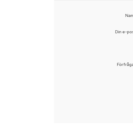
Nam
Din e-po
Förfråg