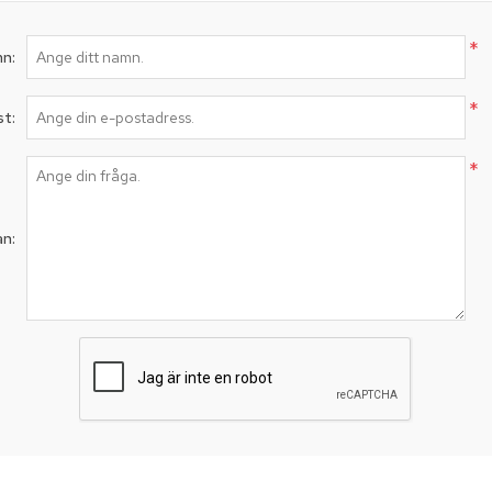
*
n:
*
st:
*
an: