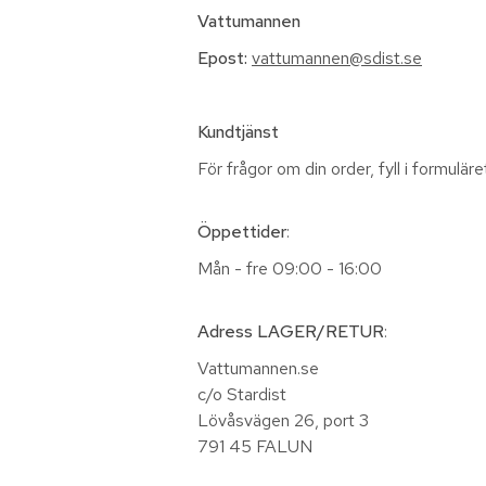
Vattumannen
Epost:
vattumannen@sdist.se
Kundtjänst
För frågor om din order, fyll i formulär
Öppettider
:
Mån - fre 09:00 - 16:00
Adress LAGER/RETUR
:
Vattumannen.se
c/o Stardist
Lövåsvägen 26, port 3
791 45 FALUN