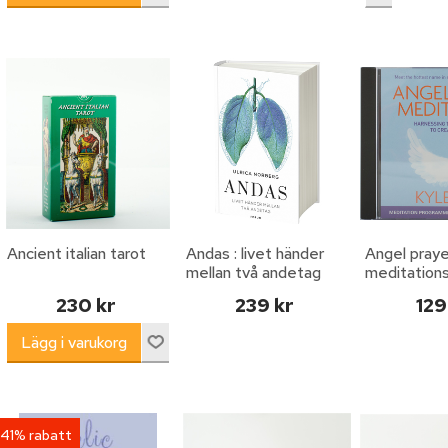
Ancient italian tarot
Andas : livet händer
Angel praye
mellan två andetag
meditations
harnessing 
230 kr
239 kr
129
heaven to 
miracles
41% rabatt