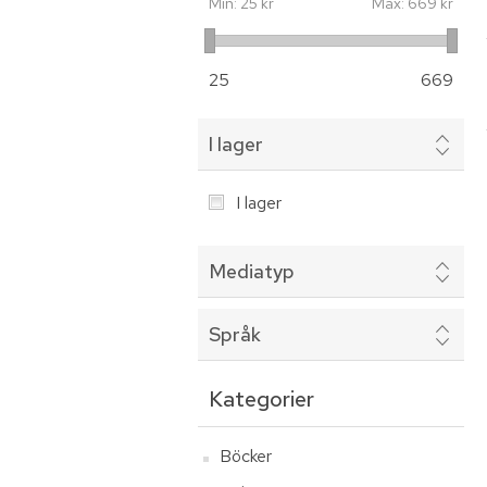
Min:
25 kr
Max:
669 kr
25
669
I lager
I lager
Mediatyp
Språk
Kategorier
Böcker