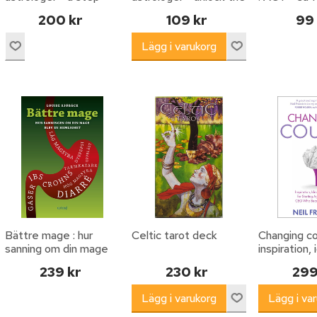
by-step guide to
secrets of the signs
200 kr
109 kr
99
unlocking the secrets
and planets
of t
Bättre mage : hur
Celtic tarot deck
Changing co
sanning om din mage
inspiration,
blev en hemlighet
insights for
239 kr
230 kr
299
again from 