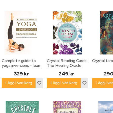
Complete guide to
Crystal Reading Cards:
Crystal taro
yoga inversions - learn
The Healing Oracle
how to invert, float,
329 kr
249 kr
290
and fly wit