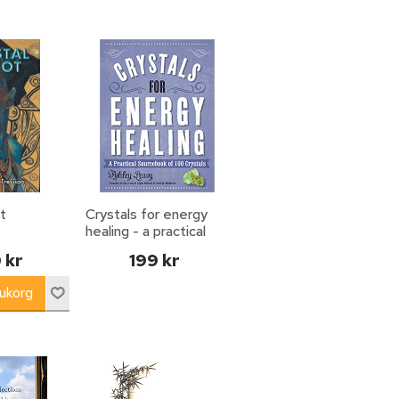
t
Crystals for energy
healing - a practical
sourcebook of 100
 kr
199 kr
crystals