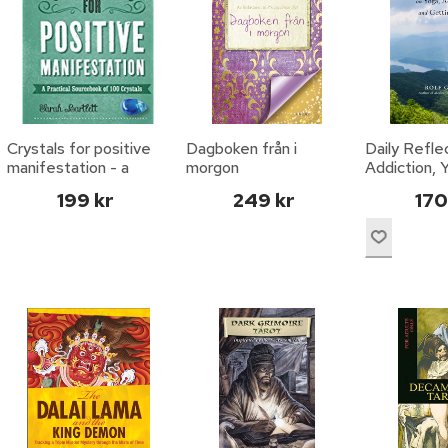
Crystals for positive
Dagboken från i
Daily Refle
manifestation - a
morgon
Addiction, 
practical sourcebook
Getting We
199 kr
249 kr
170
of 100 crystal