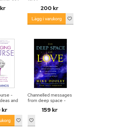
 kr
200 kr
urse -
Channelled messages
 ideas and
from deep space -
 starting
wisdom for a changing
 kr
159 kr
t
world