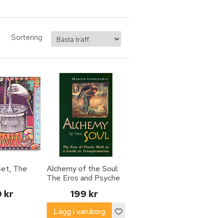
Sortering
Set, The
Alchemy of the Soul:
The Eros and Psyche
Myth as a Guide to
 kr
199 kr
Transformation