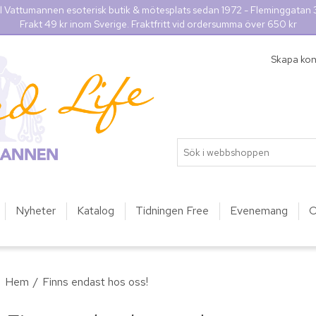
l Vattumannen esoterisk butik & mötesplats sedan 1972 - Fleminggatan
Frakt 49 kr inom Sverige. Fraktfritt vid ordersumma över 650 kr
Skapa ko
Nyheter
Katalog
Tidningen Free
Evenemang
O
Hem
/
Finns endast hos oss!