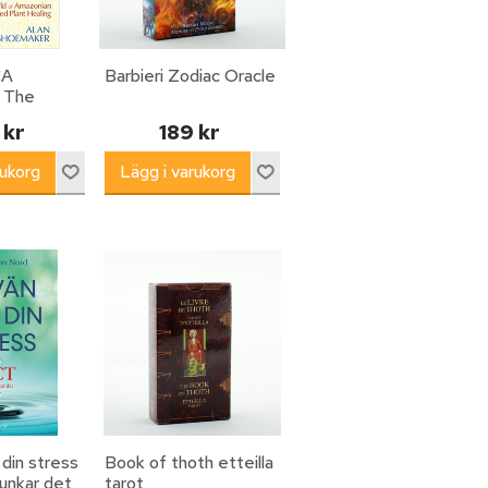
CA
Barbieri Zodiac Oracle
 The
orld Of
 kr
189 kr
Sacred
ng
 din stress
Book of thoth etteilla
funkar det
tarot