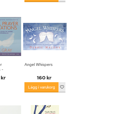
r
Angel Whispers
 -
the help of
 kr
160 kr
create