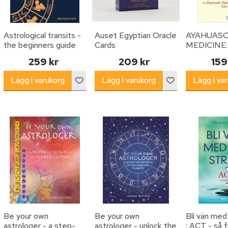
Astrological transits -
Auset Egyptian Oracle
AYAHUAS
the beginners guide
Cards
MEDICINE:
to using planetary
Shamanic W
259 kr
209 kr
159
cycles to pl
Amazonian 
Plant Heali
Be your own
Be your own
Bli vän med
astrologer - a step-
astrologer - unlock the
: ACT - så 