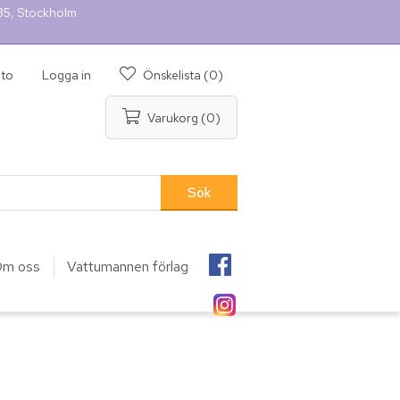
 35, Stockholm
nto
Logga in
Önskelista
(0)
Varukorg
(0)
m oss
Vattumannen förlag