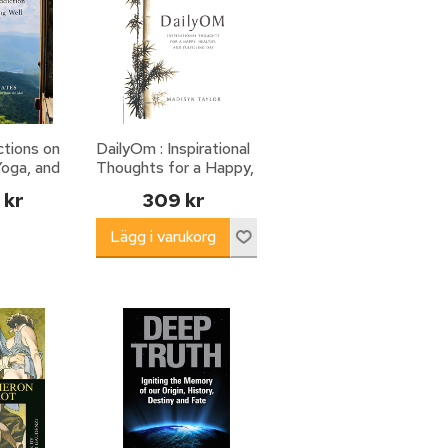
ctions on
DailyOm : Inspirational
Yoga, and
Thoughts for a Happy,
ll
Healthy and Fulfilling
 kr
309 kr
Day