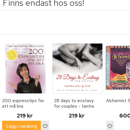
Finns endast hos oss!
200 expresstips för
28 days to ecstasy
Alchemist 
att må bra
for couples - tantra
step by step
219 kr
219 kr
600