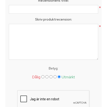
Recensionens titel:
*
Skriv produktrecension:
*
Betyg:
Dålig
Utmärkt