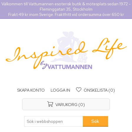
Välkommen till Vattumannen esoterisk butik & mötesplats sedan 1972 -
Fleminggatan 35, Stockholm
Frakt 49 kr inom Sverige. Fraktfritt vid ordersumma över 650 kr
SKAPA KONTO
LOGGA IN
ÖNSKELISTA
(0)
VARUKORG
(0)