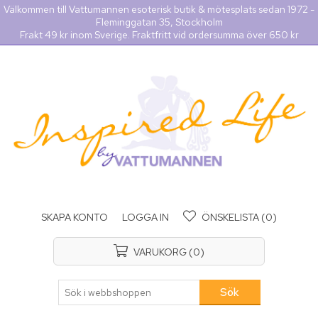
Välkommen till Vattumannen esoterisk butik & mötesplats sedan 1972 -
Fleminggatan 35, Stockholm
Frakt 49 kr inom Sverige. Fraktfritt vid ordersumma över 650 kr
SKAPA KONTO
LOGGA IN
ÖNSKELISTA
(0)
VARUKORG
(0)