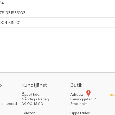
24
781931833103
004-08-01
o
Kundtjänst
Butik
Öppettider:
Adress:
Måndag - fredag
Fleminggatan 35
t lösenord
09:00-16.00
Stockholm
Telefon:
Öppettider: