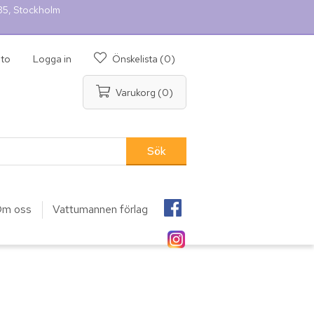
 35, Stockholm
nto
Logga in
Önskelista
(0)
Varukorg
(0)
m oss
Vattumannen förlag