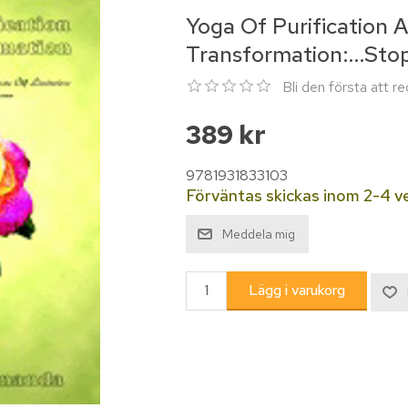
Yoga Of Purification 
Transformation:...St
Bli den första att 
389 kr
9781931833103
Förväntas skickas inom 2-4 v