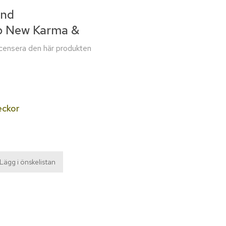
And
op New Karma &
recensera den här produkten
eckor