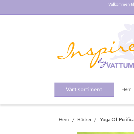
Välkommen til
Vårt sortiment
Hem
Hem
/
Böcker
/
Yoga Of Purific