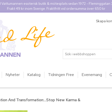
l Vattumannen esoterisk butik & mötesplats sedan 1972 - Fleminggatan
Frakt 49 kr inom Sverige. Fraktfritt vid ordersumma över 650 kr
Skapa ko
Nyheter
Katalog
Tidningen Free
Evenemang
O
ation And Transformation:...Stop New Karma &