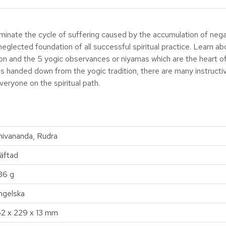
rminate the cycle of suffering caused by the accumulation of nega
eglected foundation of all successful spiritual practice. Learn ab
ion and the 5 yogic observances or niyamas which are the heart o
handed down from the yogic tradition, there are many instructive
veryone on the spiritual path.
hivananda, Rudra
äftad
36 g
ngelska
52 x 229 x 13 mm