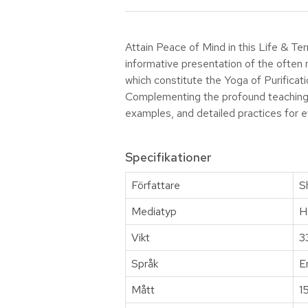
Attain Peace of Mind in this Life & Te
informative presentation of the often n
which constitute the Yoga of Purificat
Complementing the profound teachings 
examples, and detailed practices for e
Specifikationer
Författare
S
Mediatyp
H
Vikt
3
Språk
E
Mått
1