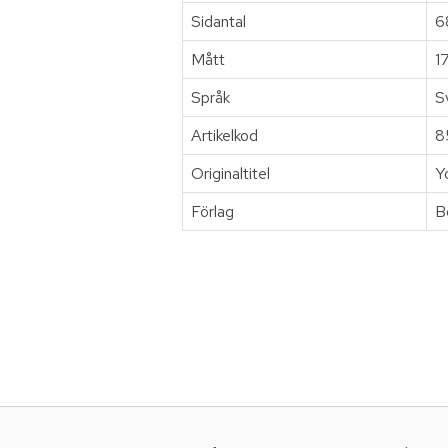
Sidantal
6
Mått
1
Språk
S
Artikelkod
8
Originaltitel
Y
Förlag
B