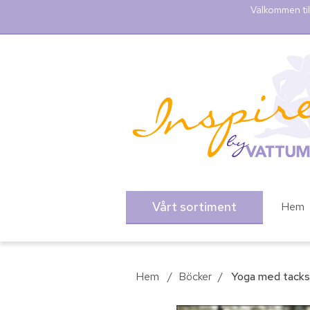
Välkommen til
Vårt sortiment
Hem
Hem
/
Böcker
/
Yoga med tack