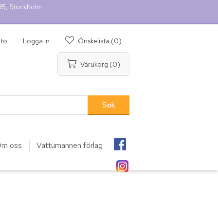
 35, Stockholm
nto
Logga in
Önskelista
(0)
Varukorg
(0)
m oss
Vattumannen förlag