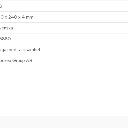
8
70 x 240 x 4 mm
venska
5880
oga med tacksamhet
ookea Group AB