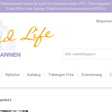
l Vattumannen esoterisk butik & mötesplats sedan 1972 - Fleminggatan
Frakt 49 kr inom Sverige. Fraktfritt vid ordersumma över 650 kr
Skapa ko
Nyheter
Katalog
Tidningen Free
Evenemang
O
samhet