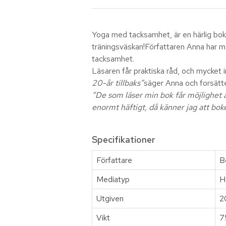
Yoga med tacksamhet, är en härlig bok 
träningsväskan!Författaren Anna har me
tacksamhet.
Läsaren får praktiska råd, och mycket 
20-år tillbaks”
säger Anna och forsätte
“De som läser min bok får möjlighet at
enormt häftigt, då känner jag att bok
Specifikationer
Författare
B
Mediatyp
H
Utgiven
2
Vikt
7