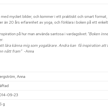
med mycket bilder, och kommer i ett praktiskt och smart format, s
r än 20 års erfarenhet av yoga, och förklara i boken på ett enkel
inspiration på hur man använda santosa i vardagslivet.
“Boken inneh
r:
t lära känna mig som yogalärare. Andra kan få inspiration att by
en nått fram”
-Anna
ergström, Anna
äftad
014-09-23
5 g