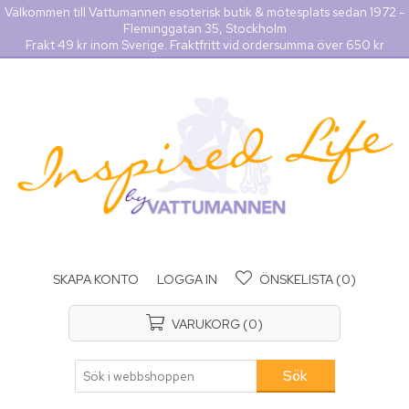
Välkommen till Vattumannen esoterisk butik & mötesplats sedan 1972 -
Fleminggatan 35, Stockholm
Frakt 49 kr inom Sverige. Fraktfritt vid ordersumma över 650 kr
SKAPA KONTO
LOGGA IN
ÖNSKELISTA
(0)
VARUKORG
(0)