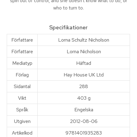
spin out of control, and she doesn't know what to do, or
who to turn to.
Specifikationer
Författare
Lorna Schultz Nicholson
Författare
Lorna Nicholson
Mediatyp
Häftad
Förlag
Hay House UK Ltd
Sidantal
288
Vikt
403 g
Språk
Engelska
Utgiven
2012-08-06
Artikelkod
9781401935283