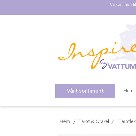
Välkommen til
Vårt sortiment
Hem
Hem
/
Tarot & Orakel
/
Tarotlek