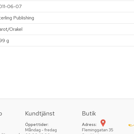
011-06-07
terling Publishing
arot/Orakel
99 g
o
Kundtjänst
Butik
Öppettider:
Adress:
Måndag - fredag
Fleminggatan 35