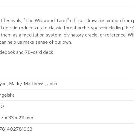
 festivals, "The Wildwood Tarot" gift set draws inspiration fro
rd deck introduces us to classic forest archetypes--including t
them as a meditation system, divinatory oracle, or reference. Wi
 can help us make sense of our own.
uidebook and 78-card deck
yan, Mark / Matthews, John
ngelska
60
57 x 33 x 211 mm
781402781063