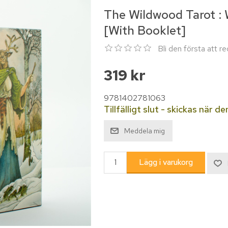
The Wildwood Tarot :
[With Booklet]
Bli den första att 
319 kr
9781402781063
Tillfälligt slut - skickas när den