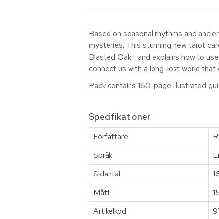
Based on seasonal rhythms and ancient
mysteries. This stunning new tarot ca
Blasted Oak--and explains how to use 
connect us with a long-lost world that
Pack contains 160-page illustrated g
Specifikationer
Författare
R
Språk
E
Sidantal
1
Mått
1
Artikelkod
9