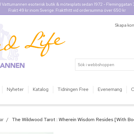
l Vattumannen esoterisk butik & mötesplats sedan 1972 - Fleminggatan
Frakt 49 kr inom Sverige. Fraktfritt vid ordersumma över 650 kr
Skapa ko
Nyheter
Katalog
Tidningen Free
Evenemang
O
ar
/
The Wildwood Tarot : Wherein Wisdom Resides [With Bo