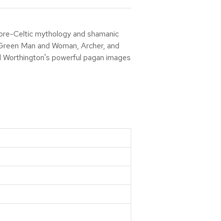
m pre-Celtic mythology and shamanic
he Green Man and Woman, Archer, and
ll Worthington's powerful pagan images