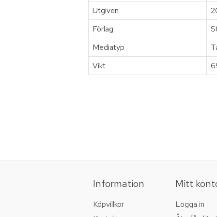
Utgiven
2
Förlag
S
Mediatyp
T
Vikt
6
Information
Mitt kont
Köpvillkor
Logga in