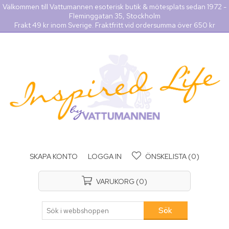
Välkommen till Vattumannen esoterisk butik & mötesplats sedan 1972 -
Fleminggatan 35, Stockholm
Frakt 49 kr inom Sverige. Fraktfritt vid ordersumma över 650 kr
SKAPA KONTO
LOGGA IN
ÖNSKELISTA
(0)
VARUKORG
(0)