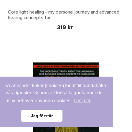
Core light healing - my personal journey and advanced
healing concepts for
319 kr
Vi använder kakor (cookies) för att tillhandahålla
våra tjänster. Genom att fortsätta godkänner du
att vi behöver använda cookies.
Läs mer
Jag förstår