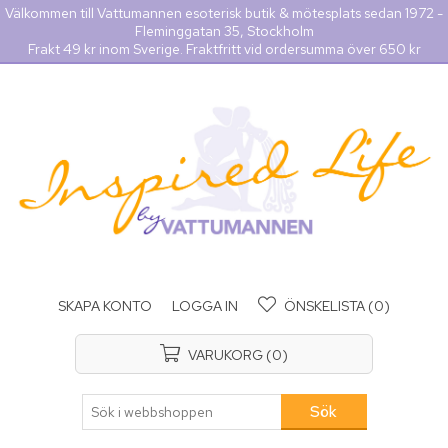
Välkommen till Vattumannen esoterisk butik & mötesplats sedan 1972 -
Fleminggatan 35, Stockholm
Frakt 49 kr inom Sverige. Fraktfritt vid ordersumma över 650 kr
SKAPA KONTO
LOGGA IN
ÖNSKELISTA
(0)
VARUKORG
(0)