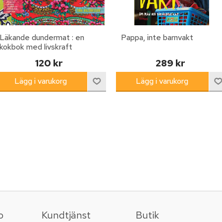
Läkande dundermat : en
Pappa, inte barnvakt
kokbok med livskraft
120 kr
289 kr
o
Kundtjänst
Butik