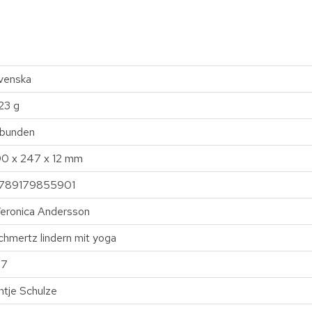
venska
23 g
nbunden
90 x 247 x 12 mm
789179855901
eronica Andersson
chmertz lindern mit yoga
27
ntje Schulze