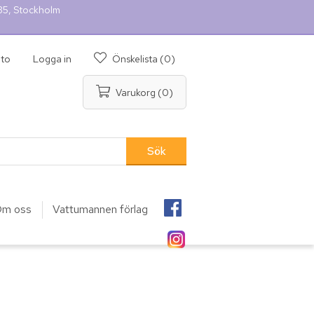
 35, Stockholm
nto
Logga in
Önskelista
(0)
Varukorg
(0)
m oss
Vattumannen förlag