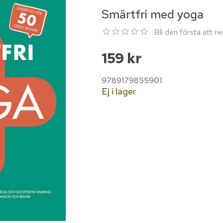
Smärtfri med yoga
Bli den första att 
159 kr
9789179855901
Ej i lager