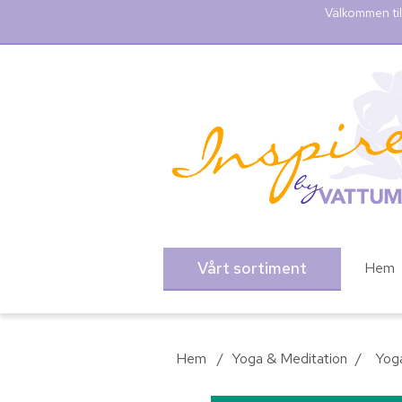
Välkommen til
Vårt sortiment
Hem
Hem
/
Yoga & Meditation
/
Yog