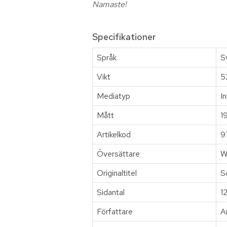
Namaste!
Specifikationer
Språk
S
Vikt
5
Mediatyp
I
Mått
1
Artikelkod
9
Översättare
W
Originaltitel
S
Sidantal
1
Författare
A