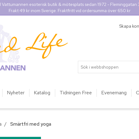
l Vattumannen esoterisk butik & mötesplats sedan 1972 - Fleminggatan
Frakt 49 kr inom Sverige. Fraktfritt vid ordersumma över 650 kr
Skapa ko
Nyheter
Katalog
Tidningen Free
Evenemang
O
a
/
Smärtfri med yoga