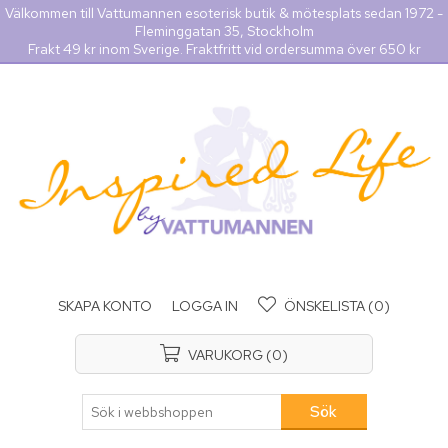
Välkommen till Vattumannen esoterisk butik & mötesplats sedan 1972 -
Fleminggatan 35, Stockholm
Frakt 49 kr inom Sverige. Fraktfritt vid ordersumma över 650 kr
SKAPA KONTO
LOGGA IN
ÖNSKELISTA
(0)
VARUKORG
(0)