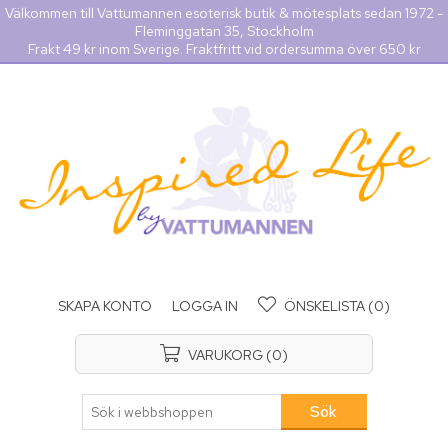
Välkommen till Vattumannen esoterisk butik & mötesplats sedan 1972 -
Fleminggatan 35, Stockholm
Frakt 49 kr inom Sverige. Fraktfritt vid ordersumma över 650 kr
SKAPA KONTO
LOGGA IN
ÖNSKELISTA
(0)
VARUKORG
(0)