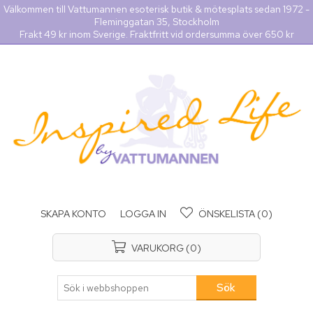
Välkommen till Vattumannen esoterisk butik & mötesplats sedan 1972 -
Fleminggatan 35, Stockholm
Frakt 49 kr inom Sverige. Fraktfritt vid ordersumma över 650 kr
SKAPA KONTO
LOGGA IN
ÖNSKELISTA
(0)
VARUKORG
(0)