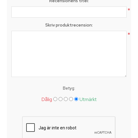
Recensionens titel:
*
Skriv produktrecension:
*
Betyg:
Dålig
Utmärkt