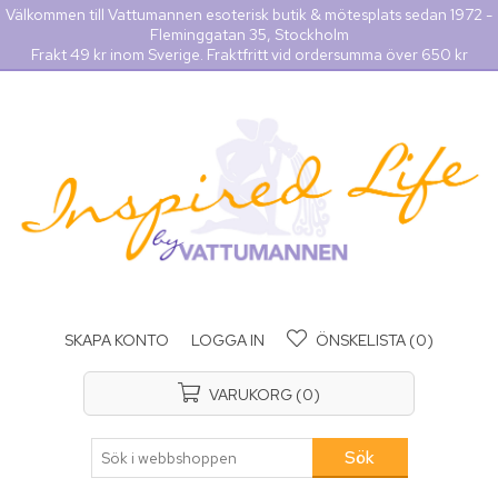
Välkommen till Vattumannen esoterisk butik & mötesplats sedan 1972 -
Fleminggatan 35, Stockholm
Frakt 49 kr inom Sverige. Fraktfritt vid ordersumma över 650 kr
SKAPA KONTO
LOGGA IN
ÖNSKELISTA
(0)
VARUKORG
(0)