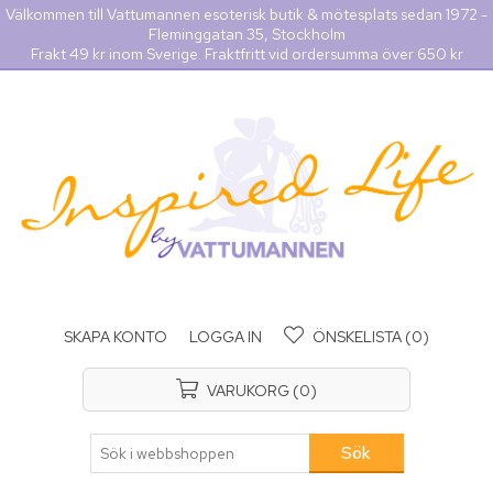
Välkommen till Vattumannen esoterisk butik & mötesplats sedan 1972 -
Fleminggatan 35, Stockholm
Frakt 49 kr inom Sverige. Fraktfritt vid ordersumma över 650 kr
SKAPA KONTO
LOGGA IN
ÖNSKELISTA
(0)
VARUKORG
(0)