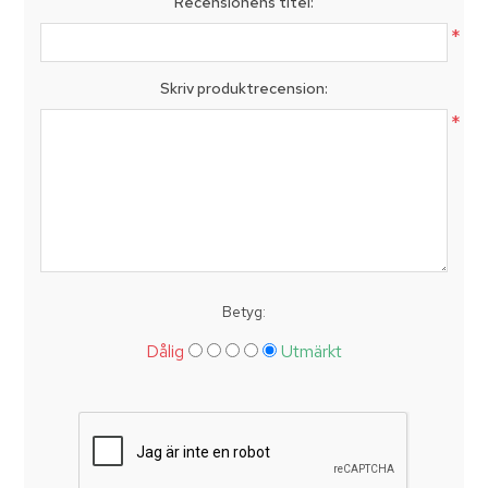
Recensionens titel:
*
Skriv produktrecension:
*
Betyg:
Dålig
Utmärkt