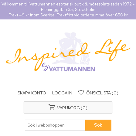
Välkommen till Vattumannen esoterisk butik & mötesplats sedan 1972 -
Fleminggatan 35, Stockholm
Frakt 49 kr inom Sverige. Fraktfritt vid ordersumma över 650 kr
SKAPA KONTO
LOGGA IN
ÖNSKELISTA
(0)
VARUKORG
(0)