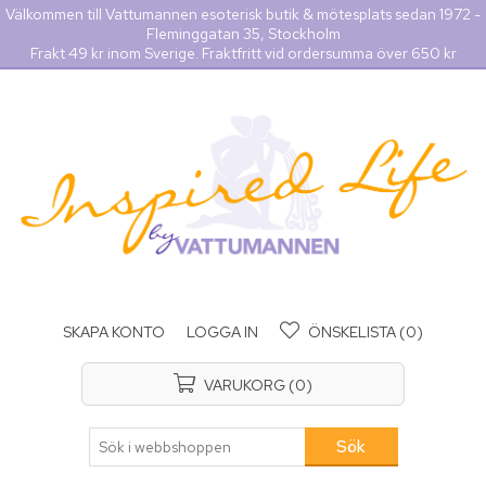
Välkommen till Vattumannen esoterisk butik & mötesplats sedan 1972 -
Fleminggatan 35, Stockholm
Frakt 49 kr inom Sverige. Fraktfritt vid ordersumma över 650 kr
SKAPA KONTO
LOGGA IN
ÖNSKELISTA
(0)
VARUKORG
(0)