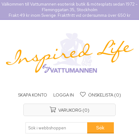
Välkommen till Vattumannen esoterisk butik & mötesplats sedan 1972 -
Fleminggatan 35, Stockholm
Frakt 49 kr inom Sverige. Fraktfritt vid ordersumma över 650 kr
SKAPA KONTO
LOGGA IN
ÖNSKELISTA
(0)
VARUKORG
(0)