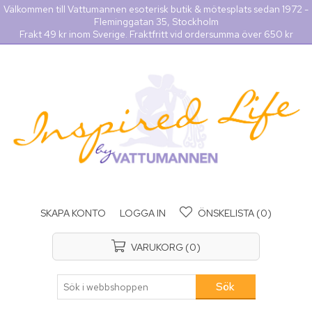
Välkommen till Vattumannen esoterisk butik & mötesplats sedan 1972 -
Fleminggatan 35, Stockholm
Frakt 49 kr inom Sverige. Fraktfritt vid ordersumma över 650 kr
SKAPA KONTO
LOGGA IN
ÖNSKELISTA
(0)
VARUKORG
(0)