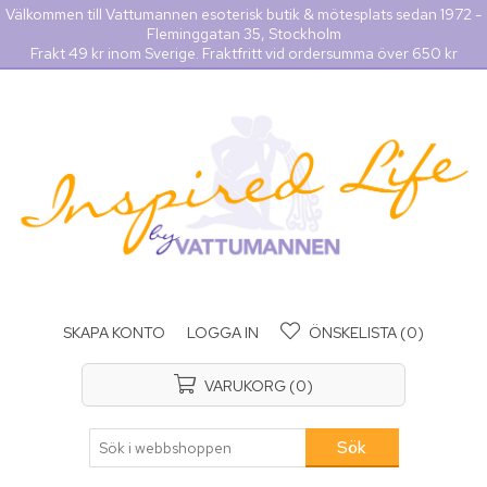
Välkommen till Vattumannen esoterisk butik & mötesplats sedan 1972 -
Fleminggatan 35, Stockholm
Frakt 49 kr inom Sverige. Fraktfritt vid ordersumma över 650 kr
SKAPA KONTO
LOGGA IN
ÖNSKELISTA
(0)
VARUKORG
(0)