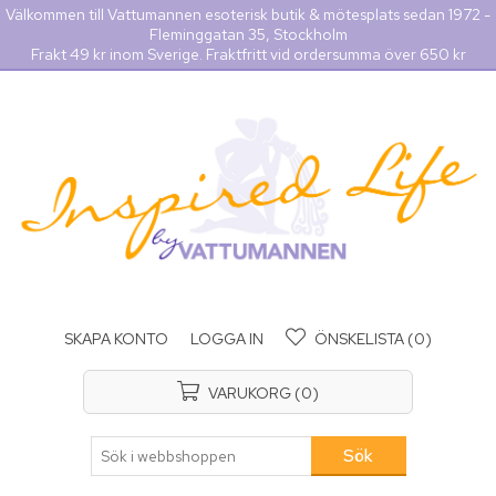
Välkommen till Vattumannen esoterisk butik & mötesplats sedan 1972 -
Fleminggatan 35, Stockholm
Frakt 49 kr inom Sverige. Fraktfritt vid ordersumma över 650 kr
SKAPA KONTO
LOGGA IN
ÖNSKELISTA
(0)
VARUKORG
(0)