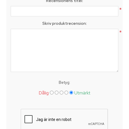
Recensionens titel:
*
Skriv produktrecension:
*
Betyg:
Dålig
Utmärkt