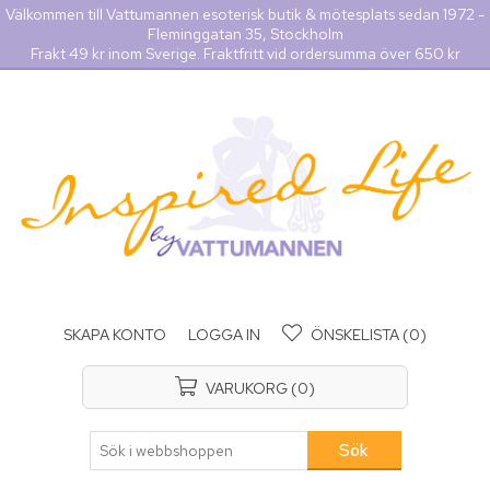
Välkommen till Vattumannen esoterisk butik & mötesplats sedan 1972 -
Fleminggatan 35, Stockholm
Frakt 49 kr inom Sverige. Fraktfritt vid ordersumma över 650 kr
SKAPA KONTO
LOGGA IN
ÖNSKELISTA
(0)
VARUKORG
(0)