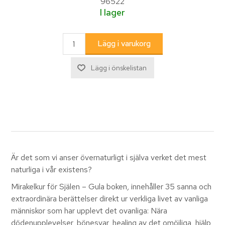
96522
I lager
Är det som vi anser övernaturligt i själva verket det mest
naturliga i vår existens?
Mirakelkur för Själen – Gula boken
,
innehåller 35 sanna och
extraordinära berättelser direkt ur verkliga livet av vanliga
människor som har upplevt det ovanliga: Nära
dödenupplevelser, bönesvar, healing av det omöjliga, hjälp