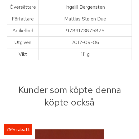
Översättare
Ingalill Bergensten
Författare
Mattias Stølen Due
Artikelkod
9789173875875
Utgiven
2017-09-06
Vikt
111 g
Kunder som köpte denna
köpte också
79% rabatt