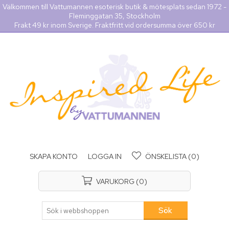
Välkommen till Vattumannen esoterisk butik & mötesplats sedan 1972 -
Fleminggatan 35, Stockholm
Frakt 49 kr inom Sverige. Fraktfritt vid ordersumma över 650 kr
SKAPA KONTO
LOGGA IN
ÖNSKELISTA
(0)
VARUKORG
(0)