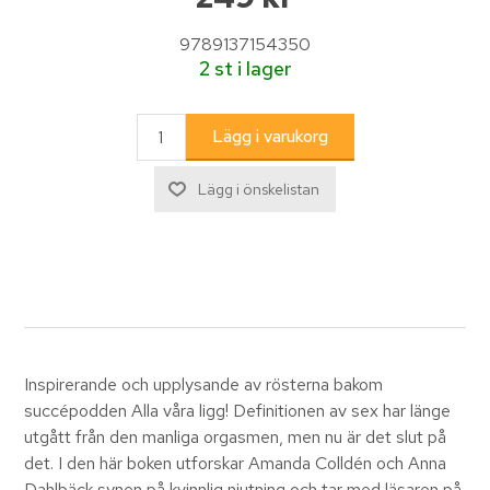
9789137154350
2 st i lager
Inspirerande och upplysande av rösterna bakom
succépodden Alla våra ligg! Definitionen av sex har länge
utgått från den manliga orgasmen, men nu är det slut på
det. I den här boken utforskar Amanda Colldén och Anna
Dahlbäck synen på kvinnlig njutning och tar med läsaren på