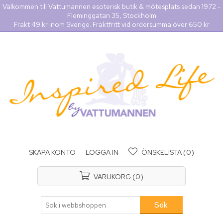
Välkommen till Vattumannen esoterisk butik & mötesplats sedan 1972 -
Fleminggatan 35, Stockholm
Frakt 49 kr inom Sverige. Fraktfritt vid ordersumma över 650 kr
SKAPA KONTO
LOGGA IN
ÖNSKELISTA
(0)
VARUKORG
(0)