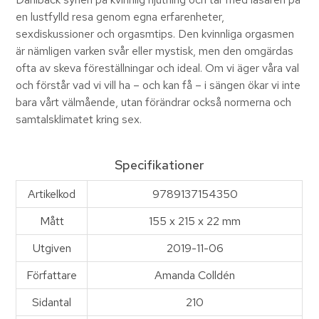
en lustfylld resa genom egna erfarenheter,
sexdiskussioner och orgasmtips. Den kvinnliga orgasmen
är nämligen varken svår eller mystisk, men den omgärdas
ofta av skeva föreställningar och ideal. Om vi äger våra val
och förstår vad vi vill ha – och kan få – i sängen ökar vi inte
bara vårt välmående, utan förändrar också normerna och
samtalsklimatet kring sex.
Specifikationer
Artikelkod
9789137154350
Mått
155 x 215 x 22 mm
Utgiven
2019-11-06
Författare
Amanda Colldén
Sidantal
210