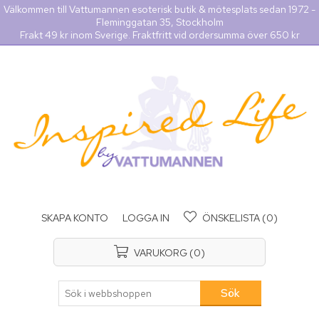
Välkommen till Vattumannen esoterisk butik & mötesplats sedan 1972 -
Fleminggatan 35, Stockholm
Frakt 49 kr inom Sverige. Fraktfritt vid ordersumma över 650 kr
SKAPA KONTO
LOGGA IN
ÖNSKELISTA
(0)
VARUKORG
(0)