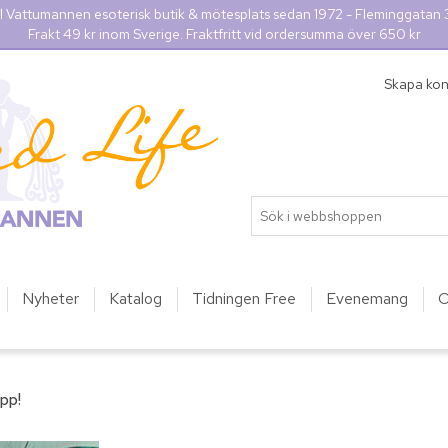
l Vattumannen esoterisk butik & mötesplats sedan 1972 - Fleminggatan
Frakt 49 kr inom Sverige. Fraktfritt vid ordersumma över 650 kr
Skapa ko
Nyheter
Katalog
Tidningen Free
Evenemang
O
epp!