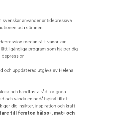
n svenskar använder antidepressiva
, motionen och sömnen.
 depression medan rätt vanor kan
 lättillgängliga program som hjälper dig
h depression.
d och uppdaterad utgåva av Helena
 kloka och handfasta råd för goda
d och vända en nedåtspiral till ett
 ger dig insikter, inspiration och kraft
are till femton hälso-, mat- och