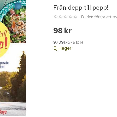
Från depp till pepp!
Bli den första att 
98 kr
9789175791814
Ej i lager