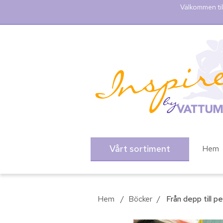
Välkommen til
Vårt sortiment
Hem
Hem
/
Böcker
/
Från depp till p