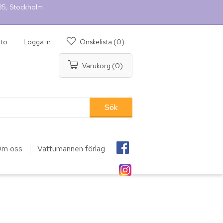
 35, Stockholm
nto
Logga in
Önskelista
(0)
Varukorg
(0)
m oss
Vattumannen förlag