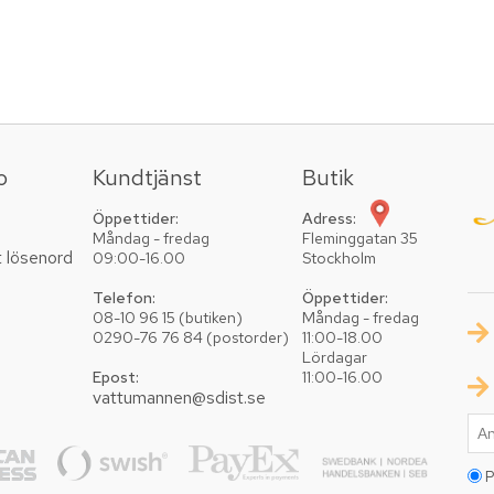
o
Kundtjänst
Butik
Öppettider:
Adress:
Måndag - fredag
Fleminggatan 35
t lösenord
09:00-16.00
Stockholm
Telefon:
Öppettider:
08-10 96 15 (butiken)
Måndag - fredag
0290-76 76 84 (postorder)
11:00-18.00
Lördagar
Epost:
11:00-16.00
vattumannen@sdist.se
P