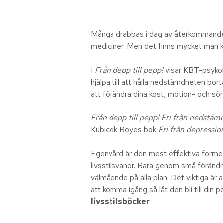
Många drabbas i dag av återkommande 
mediciner. Men det finns mycket man ka
I
Från depp till pepp!
visar KBT-psykol
hjälpa till att hålla nedstämdheten bort
att förändra dina kost, motion- och s
Från depp till pepp! Fri från nedst
Kubicek Boyes bok
Fri från depressi
Egenvård är den mest effektiva formen 
livsstilsvanor. Bara genom små förändri
välmående på alla plan. Det viktiga är a
att komma igång så låt den bli till din 
livsstilsböcker