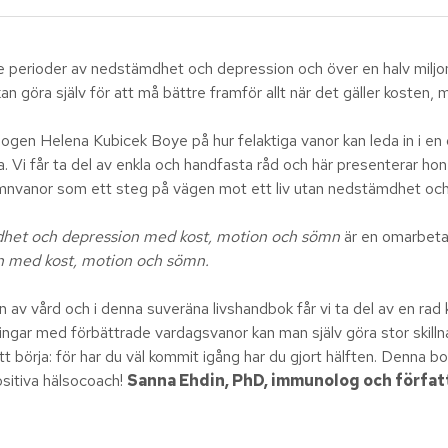
perioder av nedstämdhet och depression och över en halv miljo
n göra själv för att må bättre framför allt när det gäller kosten
ogen Helena Kubicek Boye på hur felaktiga vanor kan leda in i en
a. Vi får ta del av enkla och handfasta råd och här presenterar hon
ömnvanor som ett steg på vägen mot ett liv utan nedstämdhet oc
ämdhet och depression med kost, motion och sömn
är en omarbeta
on med kost, motion och sömn.
av vård och i denna suveräna livshandbok får vi ta del av en rad
ngar med förbättrade vardagsvanor kan man själv göra stor skillna
tt börja: för har du väl kommit igång har du gjort hälften. Denna bok
positiva hälsocoach!
Sanna Ehdin, PhD, immunolog och författ