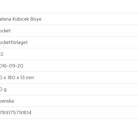
elena Kubicek Boye
ocket
ocketförlaget
92
016-09-20
10 x 180 x 13 mm
10 g
venska
789175791814