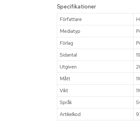
Specifikationer
Författare
H
Mediatyp
P
Förlag
P
Sidantal
1
Utgiven
2
Mått
1
Vikt
1
Språk
S
Artikelkod
9