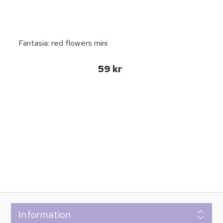
Fantasia: red flowers mini
59 kr
Information