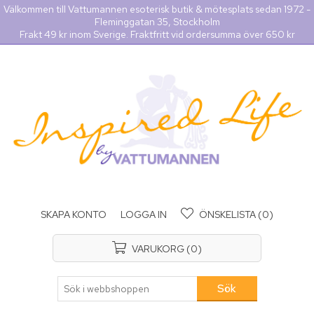
Välkommen till Vattumannen esoterisk butik & mötesplats sedan 1972 -
Fleminggatan 35, Stockholm
Frakt 49 kr inom Sverige. Fraktfritt vid ordersumma över 650 kr
SKAPA KONTO
LOGGA IN
ÖNSKELISTA
(0)
VARUKORG
(0)