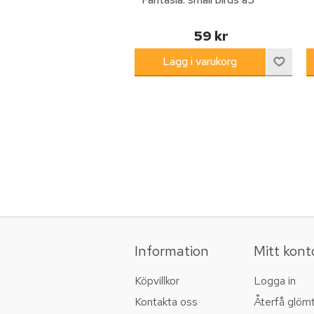
59 kr
Information
Mitt kont
Köpvillkor
Logga in
Kontakta oss
Återfå glöm