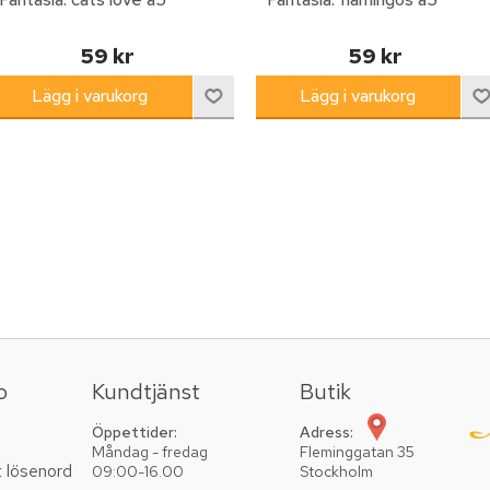
59 kr
59 kr
o
Kundtjänst
Butik
Öppettider:
Adress:
Måndag - fredag
Fleminggatan 35
t lösenord
09:00-16.00
Stockholm