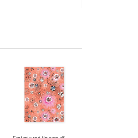
Fantasia: red flowers a5