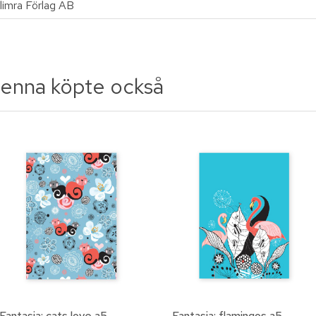
limra Förlag AB
enna köpte också
Fantasia: cats love a5
Fantasia: flamingos a5