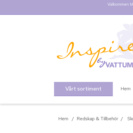
Välkommen til
Vårt sortiment
Hem
Hem
/
Redskap & Tillbehör
/
Sk