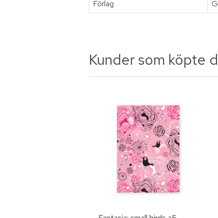
Förlag
G
Kunder som köpte d
Fantasia: small birds a5