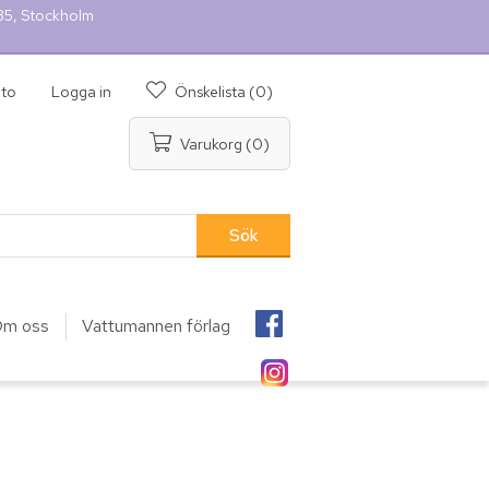
 35, Stockholm
nto
Logga in
Önskelista
(0)
Varukorg
(0)
m oss
Vattumannen förlag