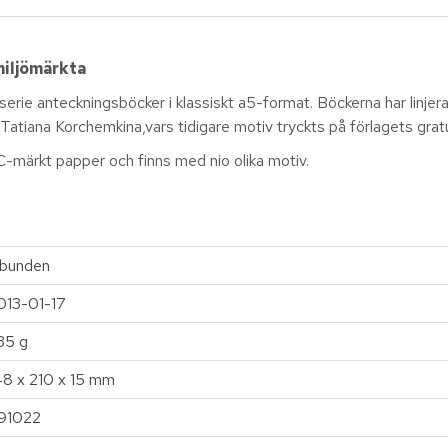
miljömärkta
 serie anteckningsböcker i klassiskt a5-format. Böckerna har linjer
Tatiana Korchemkina,vars tidigare motiv tryckts på förlagets grat
-märkt papper och finns med nio olika motiv.
nbunden
013-01-17
35 g
48 x 210 x 15 mm
91022