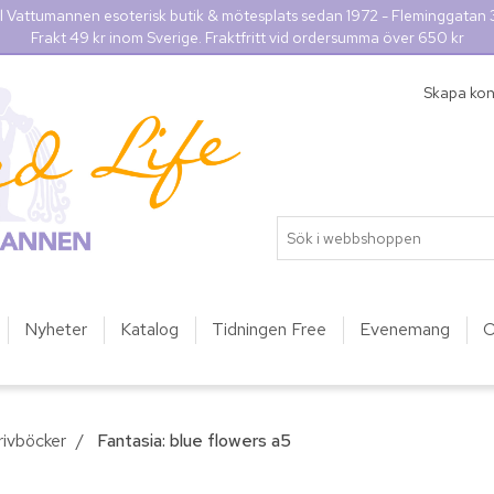
l Vattumannen esoterisk butik & mötesplats sedan 1972 - Fleminggatan
Frakt 49 kr inom Sverige. Fraktfritt vid ordersumma över 650 kr
Skapa ko
Nyheter
Katalog
Tidningen Free
Evenemang
O
rivböcker
/
Fantasia: blue flowers a5