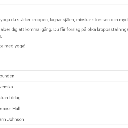
yoga du stärker kroppen, lugnar själen, minskar stressen och myc
per dig att komma igång. Du får förslag på olika kroppsställningar 
.
sta med yoga!
nbunden
venska
ukan förlag
leanor Hall
arin Johnson