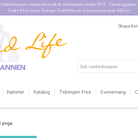
l Vattumannen esoterisk butik & mötesplats sedan 1972 - Fleminggatan
Frakt 49 kr inom Sverige. Fraktfritt vid ordersumma över 650 kr
Skapa ko
Nyheter
Katalog
Tidningen Free
Evenemang
O
ll yoga