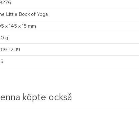
9276
he Little Book of Yoga
05 x 145 x 15 mm
70 g
019-12-19
25
enna köpte också