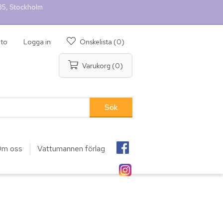
 35, Stockholm
nto
Logga in
Önskelista
(0)
Varukorg
(0)
m oss
Vattumannen förlag