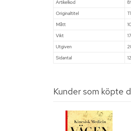
Artikelkod
8
Originaltitel
T
Mått
1
Vikt
1
Utgiven
2
Sidantal
1
Kunder som köpte d