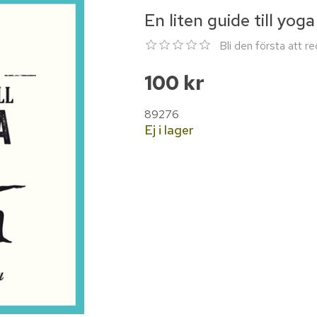
En liten guide till yoga
Bli den första att 
100 kr
89276
Ej i lager