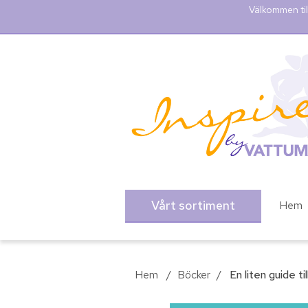
Välkommen til
Vårt sortiment
Hem
Hem
/
Böcker
/
En liten guide ti