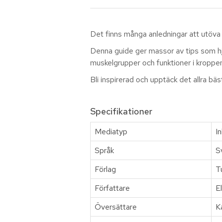
Det finns många anledningar att utöva 
Denna guide ger massor av tips som hjäl
muskelgrupper och funktioner i kroppen
Bli inspirerad och upptäck det allra bä
Specifikationer
Mediatyp
I
Språk
S
Förlag
T
Författare
E
Översättare
K