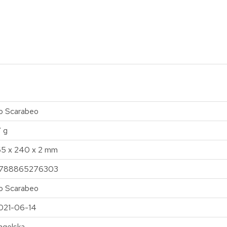
o Scarabeo
7 g
65 x 240 x 2 mm
788865276303
o Scarabeo
021-06-14
ngelska