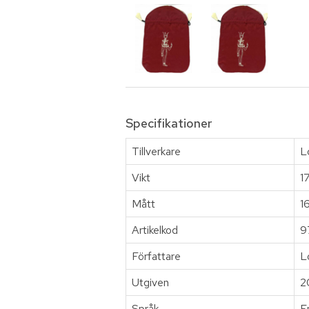
Specifikationer
Tillverkare
L
Vikt
1
Mått
1
Artikelkod
9
Författare
L
Utgiven
2
Språk
E