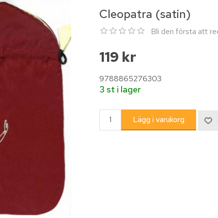
Cleopatra (satin)
Bli den första att 
119 kr
9788865276303
3 st i lager