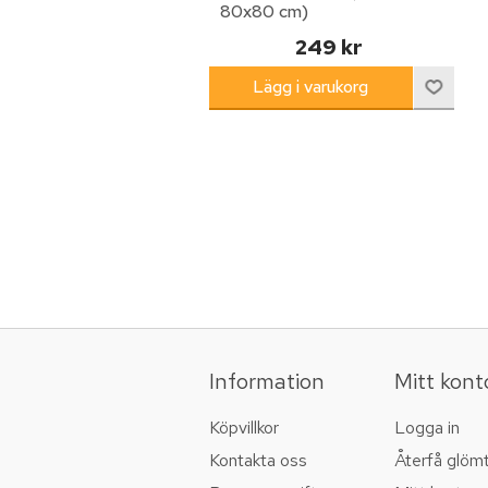
80x80 cm)
249 kr
Information
Mitt kont
Köpvillkor
Logga in
Kontakta oss
Återfå glöm