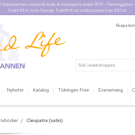
l Vattumannen esoterisk butik & mötesplats sedan 1972 - Fleminggatan
Frakt 49 kr inom Sverige. Fraktfritt vid ordersumma över 650 kr
Skapa ko
Nyheter
Katalog
Tidningen Free
Evenemang
O
rivböcker
/
Cleopatra (satin)