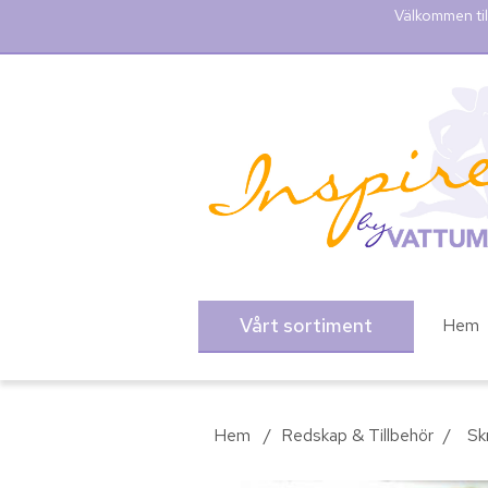
Välkommen til
Vårt sortiment
Hem
Hem
/
Redskap & Tillbehör
/
Sk