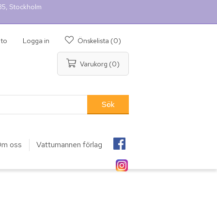
 35, Stockholm
nto
Logga in
Önskelista
(0)
Varukorg
(0)
m oss
Vattumannen förlag