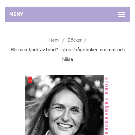
MENY
Hem
/
Böcker
/
Blir man tjock av bröd? : stora frågeboken om mat och
hälsa