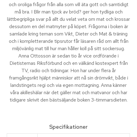
och oroliga frågor från alla som vill äta gott och samtidigt
må bra. I Blir man tjock av bröd? ger hon tydliga och
lättbegripliga svar på allt du velat veta om mat och krossar
dessutom en del matmyter på köpet. Frågorna i boken är
samlade kring teman som Vikt, Dieter och Mat & träning
och i kompletterande tipsrutor får läsaren råd om allt från
miljövänlig mat till hur man håller koll på sitt sockersug.
Anna Ottosson är sedan tio år vice ordförande i
Dietisternas Riksförbund och en välkänd kostexpert från
TV, radio och tidningar. Hon har under flera år
framgångsrikt hjälpt människor att nå sin drömvikt, både i
landstingets regi och via egen mottagning. Anna känner
våra akilleshälar när det gäller mat och matvanor och har
tidigare skrivit den bästsäljande boken 3-timmarsdieten.
Specifikationer