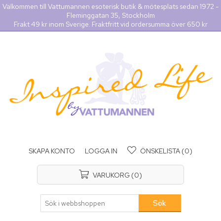
Välkommen till Vattumannen esoterisk butik & mötesplats sedan 1972 -
Fleminggatan 35, Stockholm
Frakt 49 kr inom Sverige. Fraktfritt vid ordersumma över 650 kr
SKAPA KONTO
LOGGA IN
ÖNSKELISTA
(0)
VARUKORG
(0)