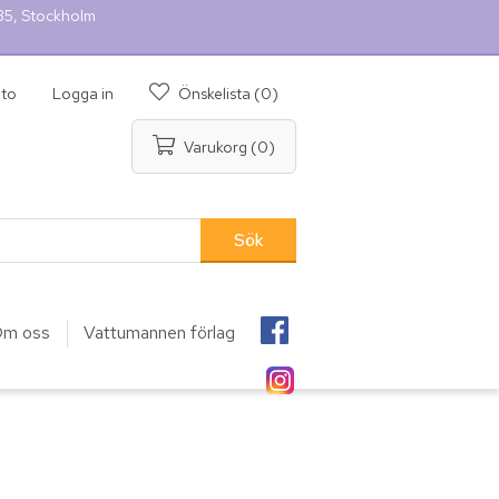
 35, Stockholm
nto
Logga in
Önskelista
(0)
Varukorg
(0)
m oss
Vattumannen förlag