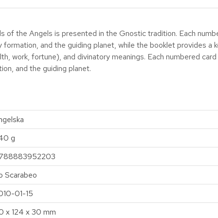
rds of the Angels is presented in the Gnostic tradition. Each num
y formation, and the guiding planet, while the booklet provides 
alth, work, fortune), and divinatory meanings. Each numbered card
ion, and the guiding planet.
ngelska
40 g
788883952203
o Scarabeo
010-01-15
0 x 124 x 30 mm