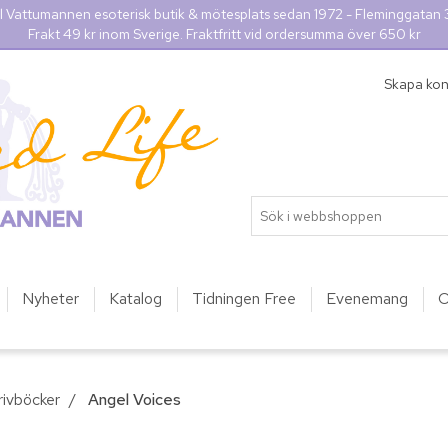
l Vattumannen esoterisk butik & mötesplats sedan 1972 - Fleminggatan
Frakt 49 kr inom Sverige. Fraktfritt vid ordersumma över 650 kr
Skapa ko
Nyheter
Katalog
Tidningen Free
Evenemang
O
rivböcker
/
Angel Voices