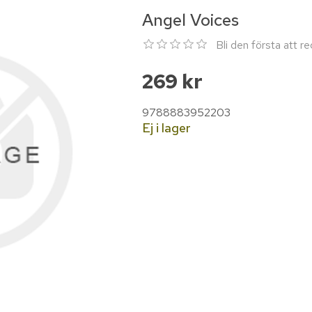
Angel Voices
Bli den första att 
269 kr
9788883952203
Ej i lager