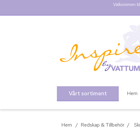
Välkommen til
Vårt sortiment
Hem
Hem
/
Redskap & Tillbehör
/
Sk