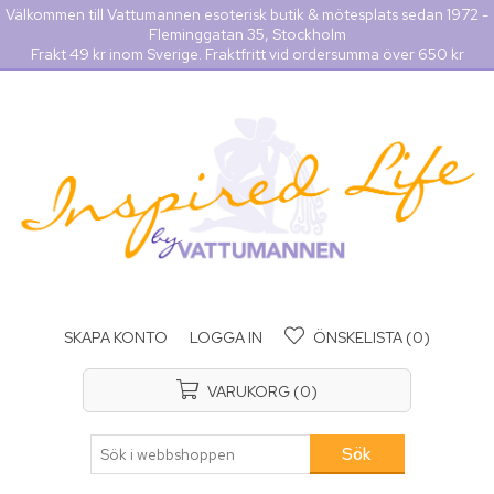
Välkommen till Vattumannen esoterisk butik & mötesplats sedan 1972 -
Fleminggatan 35, Stockholm
Frakt 49 kr inom Sverige. Fraktfritt vid ordersumma över 650 kr
SKAPA KONTO
LOGGA IN
ÖNSKELISTA
(0)
VARUKORG
(0)