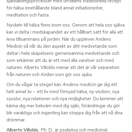
självläkningsprocesser med urfolkens traditionella recept
för hälsa innehållande bland annat initiationsriter,
meditation och fasta.
Nyckeln till hälsa finns inom oss. Genom att hela oss själva
kan vi delta i medskapandet av ett hållbart sätt för alla att
leva tillsammans på jorden. När du upplever Andens
Medicin så når du den aspekt av ditt medvetande som
deltar i hela skapelsens gemensamma medvetande och
som erkänner att du är ett med alla varelser och med
naturen. Alberto Villoldo menar att det är vår separation
från naturen och Anden som gör oss sjuka.
Om du vågar ta steget kan
Andens medicin
ge dig ett
helt annat liv – ett liv med förnyad hälsa, ny visdom, nya
sysslor, nya relationer och nya möjligheter. Du kommer att
känna dig mer bekväm med dig själv, förändringar du gör
blir varaktiga och ingenting kan stoppa dig från att nå dina
drömmar.
Alberto Villoldo
, Ph. D., är psykolog och medicinsk