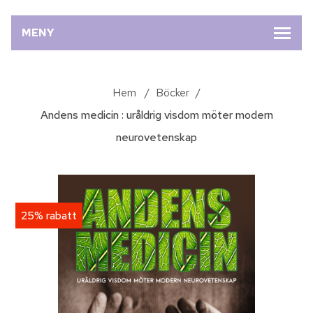
MENY
Hem
/
Böcker
/
Andens medicin : uråldrig visdom möter modern
neurovetenskap
25% rabatt