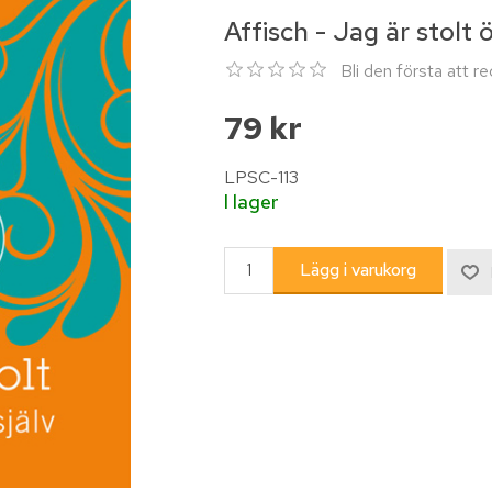
Affisch - Jag är stolt 
Bli den första att 
79 kr
LPSC-113
I lager