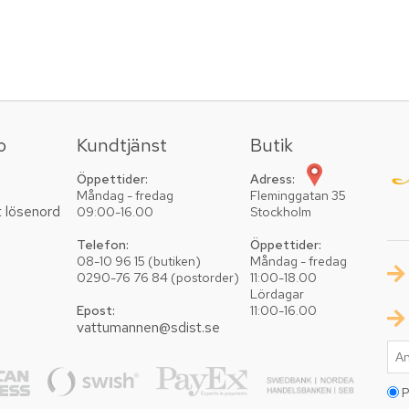
o
Kundtjänst
Butik
Öppettider:
Adress:
Måndag - fredag
Fleminggatan 35
t lösenord
09:00-16.00
Stockholm
Telefon:
Öppettider:
08-10 96 15 (butiken)
Måndag - fredag
0290-76 76 84 (postorder)
11:00-18.00
Lördagar
Epost:
11:00-16.00
vattumannen@sdist.se
P