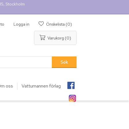
 35, Stockholm
nto
Logga in
Önskelista
(0)
Varukorg
(0)
m oss
Vattumannen förlag