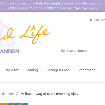
l Vattumannen esoterisk butik & mötesplats sedan 1972 - Fleminggatan
Frakt 49 kr inom Sverige. Fraktfritt vid ordersumma över 650 kr
Skapa ko
Nyheter
Katalog
Tidningen Free
Evenemang
O
rivböcker
/
Affisch - Jag är stolt över mig själv