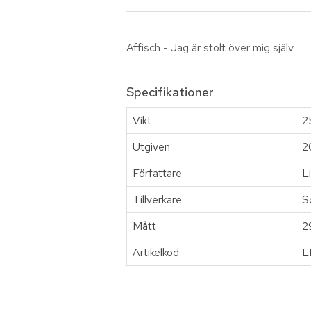
Affisch - Jag är stolt över mig själv
Specifikationer
Vikt
2
Utgiven
2
Författare
L
Tillverkare
S
Mått
2
Artikelkod
L