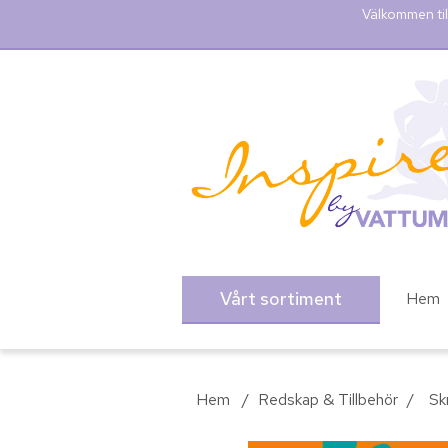
Välkommen til
Vårt sortiment
Hem
Hem
/
Redskap & Tillbehör
/
Sk