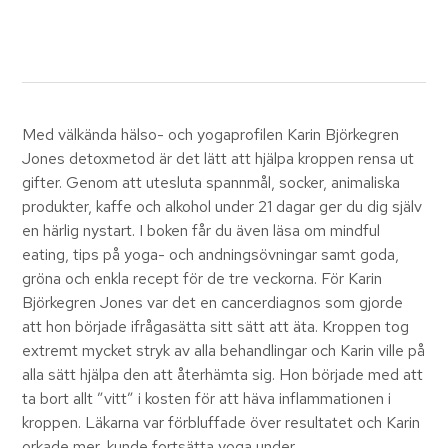
Med välkända hälso- och yogaprofilen Karin Björkegren
Jones detoxmetod är det lätt att hjälpa kroppen rensa ut
gifter. Genom att utesluta spannmål, socker, animaliska
produkter, kaffe och alkohol under 21 dagar ger du dig själv
en härlig nystart. I boken får du även läsa om mindful
eating, tips på yoga- och andningsövningar samt goda,
gröna och enkla recept för de tre veckorna. För Karin
Björkegren Jones var det en cancerdiagnos som gjorde
att hon började ifrågasätta sitt sätt att äta. Kroppen tog
extremt mycket stryk av alla behandlingar och Karin ville på
alla sätt hjälpa den att återhämta sig. Hon började med att
ta bort allt ”vitt” i kosten för att häva inflammationen i
kroppen. Läkarna var förbluffade över resultatet och Karin
orkade mer, kunde fortsätta yoga under