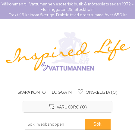
Välkommen till Vattumannen esoterisk butik & mötesplats sedan 1972 -
Fleminggatan 35, Stockholm
Frakt 49 kr inom Sverige. Fraktfritt vid ordersumma över 650 kr
SKAPA KONTO
LOGGA IN
ÖNSKELISTA
(0)
VARUKORG
(0)