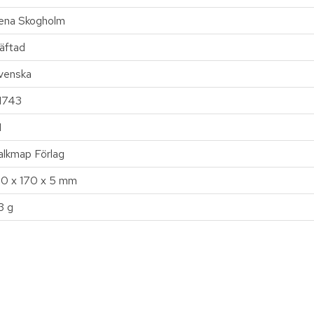
ena Skogholm
äftad
venska
1743
1
alkmap Förlag
20 x 170 x 5 mm
3 g