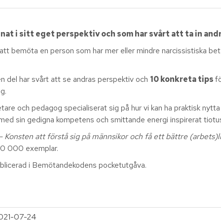
nat i sitt eget perspektiv och som har svårt att ta in and
tt bemöta en person som har mer eller mindre narcissistiska bet
en del har svårt att se andras perspektiv och
10 konkreta tips
f
og.
re och pedagog specialiserat sig på hur vi kan ha praktisk nytta a
har med sin gedigna kompetens och smittande energi inspirerat tiot
onsten att förstå sig på männsikor och få ett bättre (arbets)l
 50 000 exemplar.
publicerad i Bemötandekodens pocketutgåva.
021-07-24