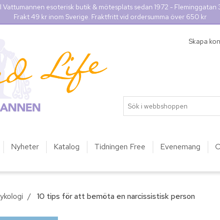
l Vattumannen esoterisk butik & mötesplats sedan 1972 - Fleminggatan
Frakt 49 kr inom Sverige. Fraktfritt vid ordersumma över 650 kr
Skapa ko
Nyheter
Katalog
Tidningen Free
Evenemang
O
ykologi
/
10 tips för att bemöta en narcissistisk person