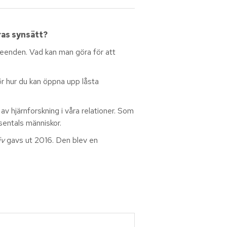
ras synsätt?
eenden. Vad kan man göra för att
ör hur du kan öppna upp låsta
v hjärnforskning i våra relationer. Som
usentals människor.
iv
gavs ut 2016. Den blev en