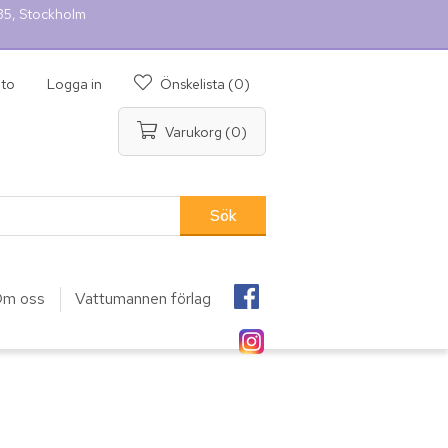
 35, Stockholm
nto
Logga in
Önskelista
(0)
Varukorg
(0)
m oss
Vattumannen förlag