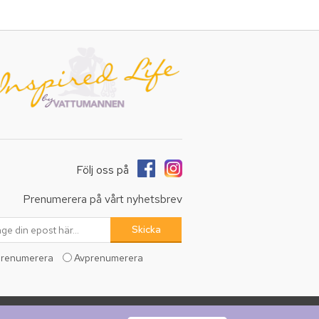
Följ oss på
Prenumerera på vårt nyhetsbrev
renumerera
Avprenumerera
erade.