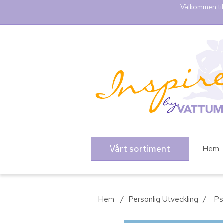
Välkommen til
Vårt sortiment
Hem
Hem
/
Personlig Utveckling
/
Ps