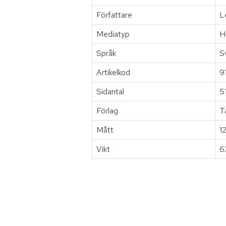
Författare
L
Mediatyp
H
Språk
S
Artikelkod
9
Sidantal
5
Förlag
T
Mått
1
Vikt
6