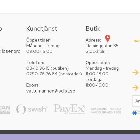
o
Kundtjänst
Butik
Öppettider:
Adress:
Måndag - fredag
Fleminggatan 35
t lösenord
09:00-16.00
Stockholm
Telefon:
Öppettider:
08-10 96 15 (butiken)
Måndag - fredag
0290-76 76 84 (postorder)
11:00-18.00
Lördagar
Epost:
11:00-16.00
vattumannen@sdist.se
P
Copyright © 2026 Vattumannen. Alla rättigheter reserv