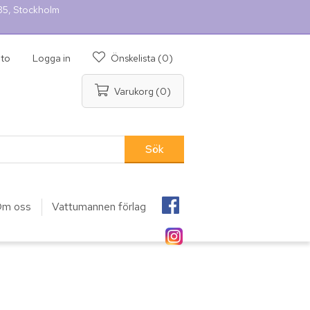
 35, Stockholm
nto
Logga in
Önskelista
(0)
Varukorg
(0)
m oss
Vattumannen förlag