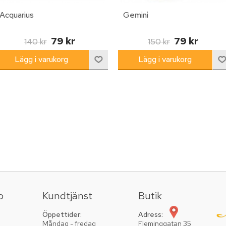
Acquarius
Gemini
79 kr
79 kr
140 kr
150 kr
o
Kundtjänst
Butik
Öppettider:
Adress:
Måndag - fredag
Fleminggatan 35