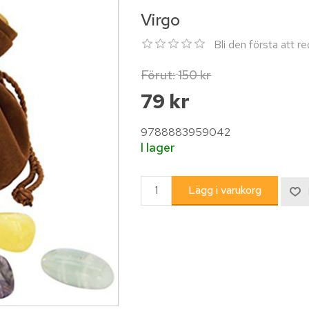
Virgo
Bli den första att 
Förut:
150 kr
79 kr
9788883959042
I lager