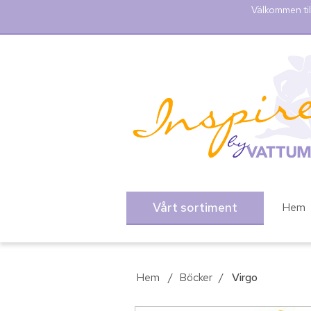
Välkommen til
Vårt sortiment
Hem
Hem
/
Böcker
/
Virgo