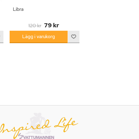
Libra
79 kr
120 kr