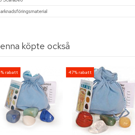
arknadsföringsmaterial
enna köpte också
% rabatt
47% rabatt