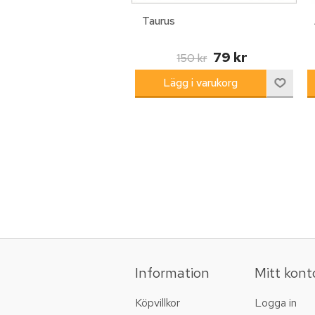
Taurus
79 kr
150 kr
Information
Mitt kont
Köpvillkor
Logga in