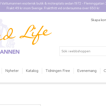
l Vattumannen esoterisk butik & mötesplats sedan 1972 - Fleminggatan
Frakt 49 kr inom Sverige. Fraktfritt vid ordersumma över 650 kr
Skapa ko
Nyheter
Katalog
Tidningen Free
Evenemang
O