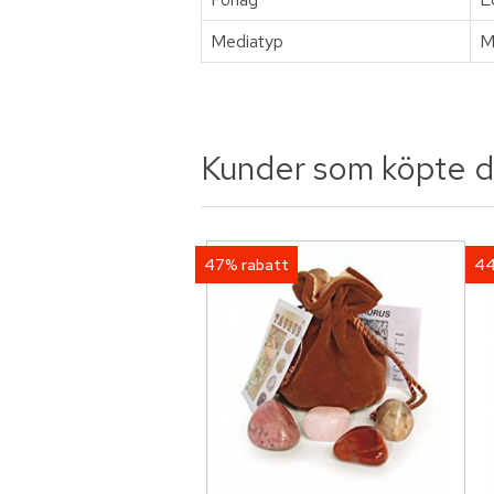
Mediatyp
M
Kunder som köpte d
47% rabatt
44