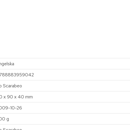
ngelska
788883959042
o Scarabeo
0 x 90 x 40 mm
009-10-26
00 g
o Scarabeo