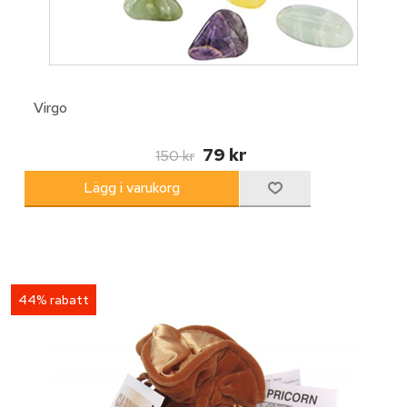
Virgo
79 kr
150 kr
44% rabatt