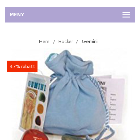
MENY
Hem
/
Böcker
/
Gemini
47% rabatt