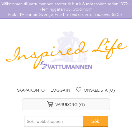
Välkommen till Vattumannen esoterisk butik & mötesplats sedan 1972 -
Fleminggatan 35, Stockholm
Frakt 49 kr inom Sverige. Fraktfritt vid ordersumma över 650 kr
SKAPA KONTO
LOGGA IN
ÖNSKELISTA
(0)
VARUKORG
(0)