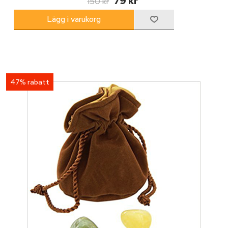
79 kr
150 kr
47% rabatt