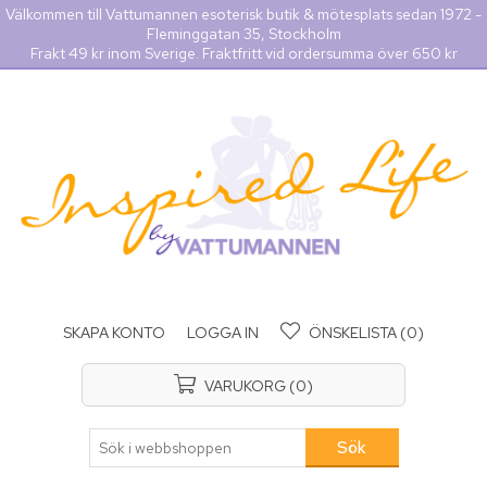
Välkommen till Vattumannen esoterisk butik & mötesplats sedan 1972 -
Fleminggatan 35, Stockholm
Frakt 49 kr inom Sverige. Fraktfritt vid ordersumma över 650 kr
SKAPA KONTO
LOGGA IN
ÖNSKELISTA
(0)
VARUKORG
(0)