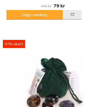
79 kr
140 kr
47% rabatt