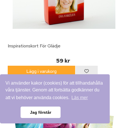
Inspirationskort För Glädje
59 kr
Vi använder kakor (cookies) för att tillhandahålla
våra tjänster. Genom att fortsätta godkänner du
att vi behöver använda cookies.
Läs mer
17% rabatt
Jag förstår