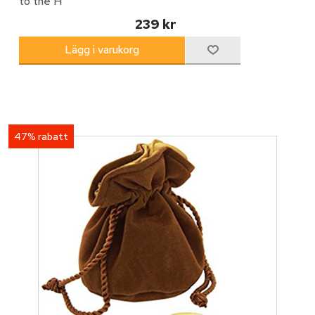
to the H
239 kr
47% rabatt