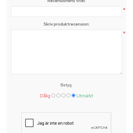
Recensionens titel:
*
Skriv produktrecension:
*
Betyg:
Dålig
Utmärkt