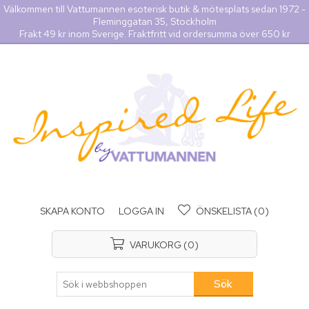
Välkommen till Vattumannen esoterisk butik & mötesplats sedan 1972 -
Fleminggatan 35, Stockholm
Frakt 49 kr inom Sverige. Fraktfritt vid ordersumma över 650 kr
SKAPA KONTO
LOGGA IN
ÖNSKELISTA
(0)
VARUKORG
(0)