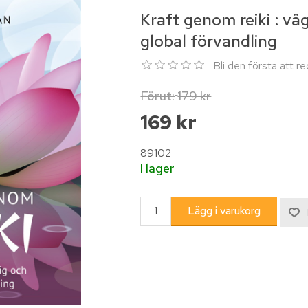
Kraft genom reiki : väg
global förvandling
Bli den första att 
Förut:
179 kr
169 kr
89102
I lager