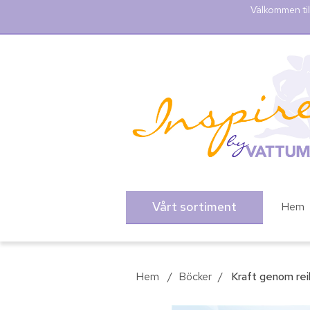
Välkommen til
Vårt sortiment
Hem
Hem
/
Böcker
/
Kraft genom reiki