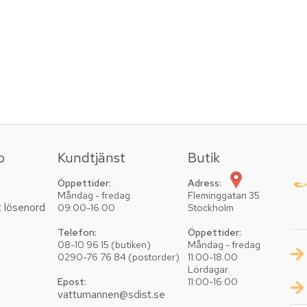
o
Kundtjänst
Butik
Öppettider:
Adress:
Måndag - fredag
Fleminggatan 35
t lösenord
09:00-16.00
Stockholm
Telefon:
Öppettider:
08-10 96 15 (butiken)
Måndag - fredag
0290-76 76 84 (postorder)
11:00-18.00
Lördagar
Epost:
11:00-16.00
vattumannen@sdist.se