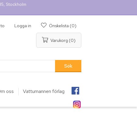
 35, Stockholm
nto
Logga in
Önskelista
(0)
Varukorg
(0)
m oss
Vattumannen förlag