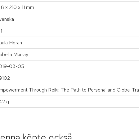
48 x 210 x 11 mm
venska
51
aula Horan
sabella Murray
019-08-05
9102
mpowerment Through Reiki: The Path to Personal and Global Tr
42 g
enna köpte också