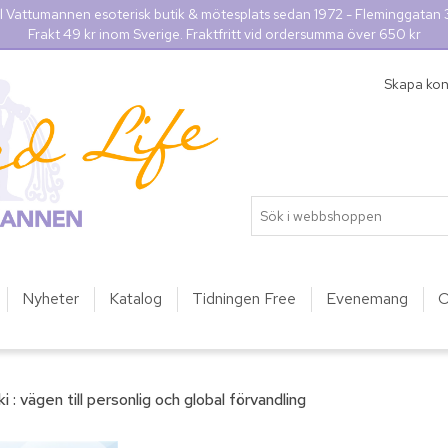
l Vattumannen esoterisk butik & mötesplats sedan 1972 - Fleminggatan
Frakt 49 kr inom Sverige. Fraktfritt vid ordersumma över 650 kr
Skapa ko
Nyheter
Katalog
Tidningen Free
Evenemang
O
 : vägen till personlig och global förvandling