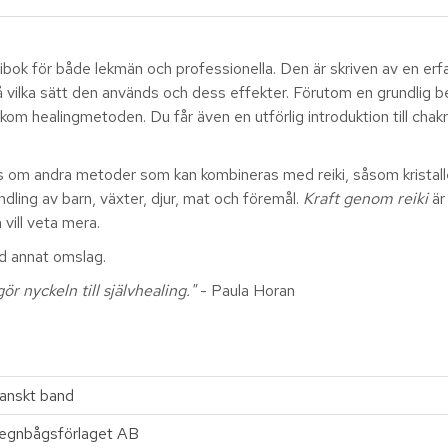
ibok för både lekmän och professionella. Den är skriven av en erfa
å vilka sätt den används och dess effekter. Förutom en grundlig be
kom healingmetoden. Du får även en utförlig introduktion till chakr
s om andra metoder som kan kombineras med reiki, såsom kristaller
ndling av barn, växter, djur, mat och föremål.
Kraft genom reiki
är
 vill veta mera.
d annat omslag.
gör nyckeln till självhealing."
- Paula Horan
anskt band
egnbågsförlaget AB