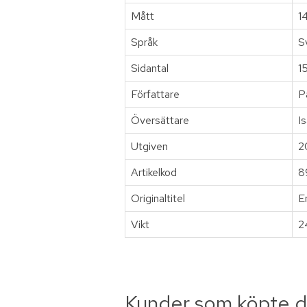
Mått
1
Språk
S
Sidantal
1
Författare
P
Översättare
I
Utgiven
2
Artikelkod
8
Originaltitel
E
Vikt
2
Kunder som köpte d