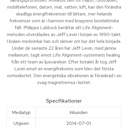
läkningsprocessen. Används den för miljön, i bostaden,
mobiltelefonen, datorn, mat, vatten, luft, kan den förändra
skadliga energifrekvenser till lättare, mer helande
frekvenser som är i harmoni med kroppens bioelektriska
fält. Philippa Lubbock berättar att Life Alignment-
metoden utvecklades av Jeff Levin i början av 1990-talet.
I boken medverkar han och skriver om hur det hela började.
Under de senaste 22 åren har Jeff Levin, med jämna
mellanrum, tagit emot Life Alignment-systemets healing
från ett team av ljusvarelser. Efter tiotalet år tog Jeff
Levin emot en energifrekvens som blev det första
vortexkortet. Den energetiska vibrationen är förankrad i en
svag magnetremsa i kortet.
Specifikationer
Mediatyp
Inbunden
Utgiven
2014-07-01