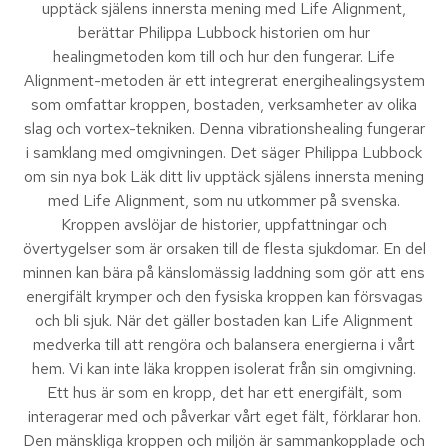
upptäck själens innersta mening med Life Alignment,
berättar Philippa Lubbock historien om hur
healingmetoden kom till och hur den fungerar. Life
Alignment-metoden är ett integrerat energihealingsystem
som omfattar kroppen, bostaden, verksamheter av olika
slag och vortex-tekniken. Denna vibrationshealing fungerar
i samklang med omgivningen. Det säger Philippa Lubbock
om sin nya bok Läk ditt liv upptäck själens innersta mening
med Life Alignment, som nu utkommer på svenska.
Kroppen avslöjar de historier, uppfattningar och
övertygelser som är orsaken till de flesta sjukdomar. En del
minnen kan bära på känslomässig laddning som gör att ens
energifält krymper och den fysiska kroppen kan försvagas
och bli sjuk. När det gäller bostaden kan Life Alignment
medverka till att rengöra och balansera energierna i vårt
hem. Vi kan inte läka kroppen isolerat från sin omgivning.
Ett hus är som en kropp, det har ett energifält, som
interagerar med och påverkar vårt eget fält, förklarar hon.
Den mänskliga kroppen och miljön är sammankopplade och