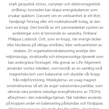
stark geopatisk stress, curryinjer och elektromagnetisk
strålning i bostaden kan skapa energiobalanser som
orsakar sjukdom. Oavsett om en verksamhet är ett litet,
familjeägt företag eller ett multinationellt bolag, är den
som en kropp. Den består av ett sammanlänkat system av
avdelningar som är beroende av varandra, förklarar
Philippa Lubbock. Och, som en kropp, när energin läcker
eller blockeras på viktiga områden, lider verksamheten av
obalans. En organisationsbalansering avslöjar den
miljömässiga, strukturella och interpersonliga dynamik som
kan undergräva företaget. Alla grenar av Life Alignment
använder vortex-tekniken, som består av en samling små
magnetiska kort som balanserar och skyddar vår kropp
från miljöförstöring. Molekylerna i en svag magnet
omstruktureras så att de avger subatomära partiklar, som
vibrerar nära jordens naturliga energifrekvens av 7.83Hz,
alfarytmen i den mänskliga hjärnan. När tekniken används
på kroppen under en balansering påskyndas och fördjupas