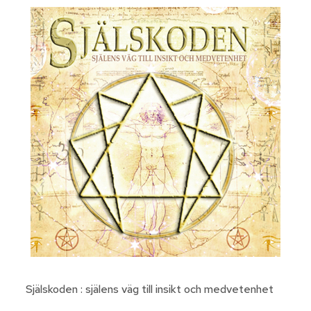
Själskoden : själens väg till insikt och medvetenhet