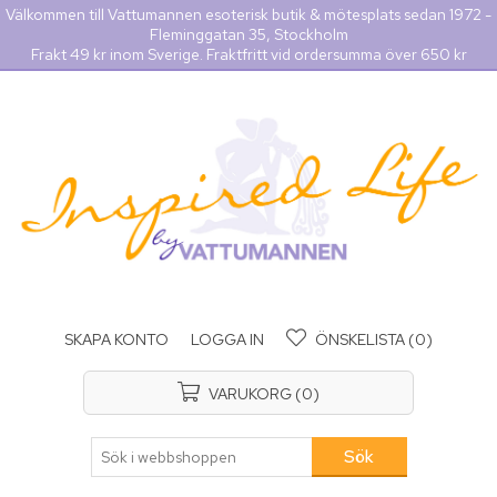
Välkommen till Vattumannen esoterisk butik & mötesplats sedan 1972 -
Fleminggatan 35, Stockholm
Frakt 49 kr inom Sverige. Fraktfritt vid ordersumma över 650 kr
SKAPA KONTO
LOGGA IN
ÖNSKELISTA
(0)
VARUKORG
(0)