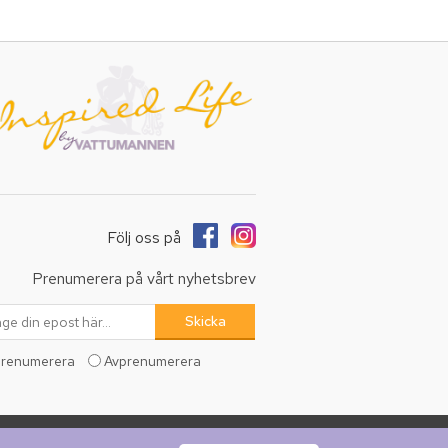
Följ oss på
Prenumerera på vårt nyhetsbrev
renumerera
Avprenumerera
erade.