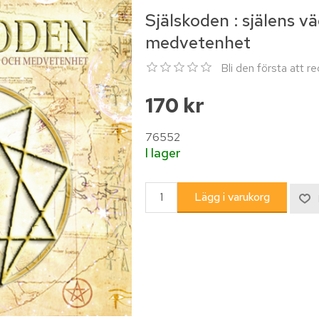
Själskoden : själens väg
medvetenhet
Bli den första att 
170 kr
76552
I lager