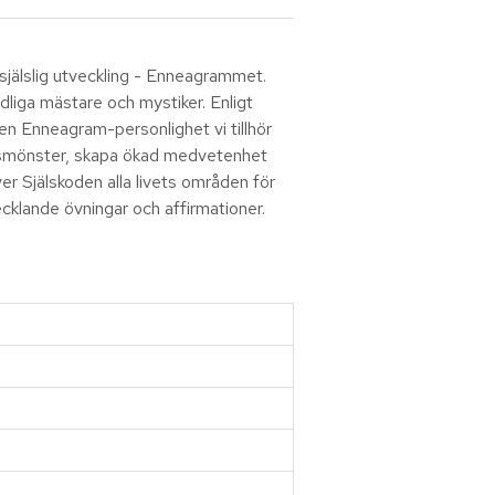
 själslig utveckling - Enneagrammet.
dliga mästare och mystiker. Enligt
den Enneagram-personlighet vi tillhör
 livsmönster, skapa ökad medvetenhet
ver Själskoden alla livets områden för
cklande övningar och affirmationer.