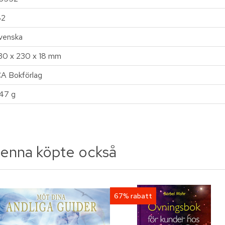
82
venska
30 x 230 x 18 mm
CA Bokförlag
47 g
enna köpte också
67% rabatt