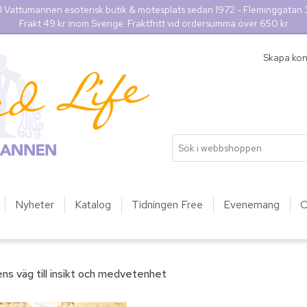
l Vattumannen esoterisk butik & mötesplats sedan 1972 - Fleminggatan
Frakt 49 kr inom Sverige. Fraktfritt vid ordersumma över 650 kr
Skapa ko
Nyheter
Katalog
Tidningen Free
Evenemang
O
lens väg till insikt och medvetenhet