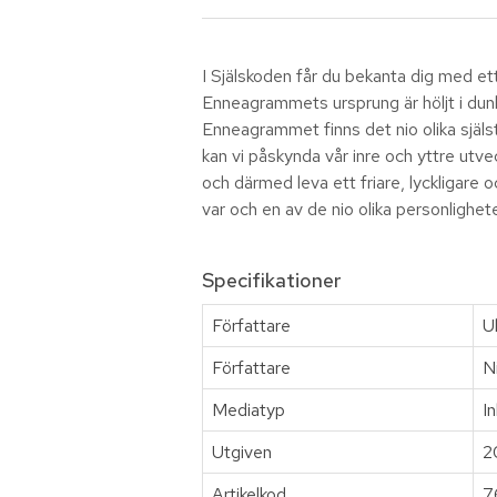
I Själskoden får du bekanta dig med et
Enneagrammets ursprung är höljt i dunke
Enneagrammet finns det nio olika själst
kan vi påskynda vår inre och yttre utve
och därmed leva ett friare, lyckligare 
var och en av de nio olika personlighe
Specifikationer
Författare
U
Författare
N
Mediatyp
I
Utgiven
2
Artikelkod
7