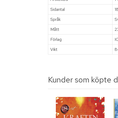
Sidantal
1
Språk
S
Mått
2
Förlag
I
Vikt
8
Kunder som köpte d