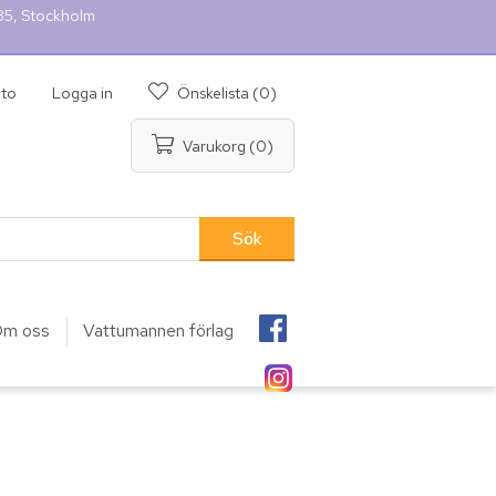
 35, Stockholm
nto
Logga in
Önskelista
(0)
Varukorg
(0)
m oss
Vattumannen förlag