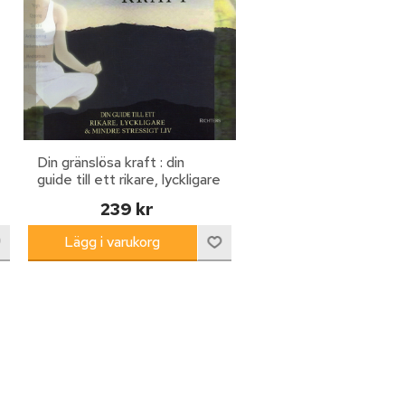
Din gränslösa kraft : din
guide till ett rikare, lyckligare
& mindre stressigt liv
239 kr