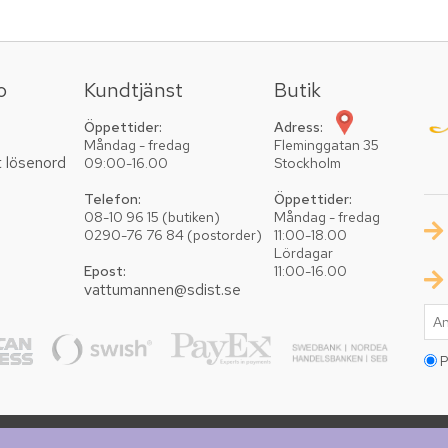
o
Kundtjänst
Butik
Öppettider:
Adress:
Måndag - fredag
Fleminggatan 35
t lösenord
09:00-16.00
Stockholm
Telefon:
Öppettider:
08-10 96 15 (butiken)
Måndag - fredag
0290-76 76 84 (postorder)
11:00-18.00
Lördagar
Epost:
11:00-16.00
vattumannen@sdist.se
P
Copyright © 2026 Vattumannen. Alla rättigheter reserv