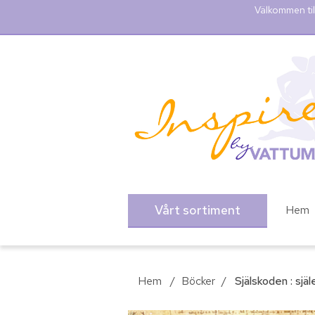
Välkommen til
Vårt sortiment
Hem
Hem
/
Böcker
/
Själskoden : sjä