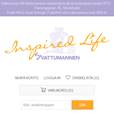
Välkommen till Vattumannen esoterisk butik & mötesplats sedan 1972 -
Fleminggatan 35, Stockholm
Frakt 49 kr inom Sverige. Fraktfritt vid ordersumma över 650 kr
SKAPA KONTO
LOGGA IN
ÖNSKELISTA
(0)
VARUKORG
(0)