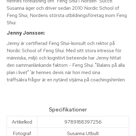
hennes föreläsning om "Feng Shui i Norden" Succé.
Susanna äger och driver sedan 2010 Nordic School of
Feng Shui, Nordens största utbildningsföretag inom Feng
Shui.
Jenny Jonsson:
Jenny är certifierad Feng Shui-konsult och rektor på
Nordic School of Feng Shui. Med sitt stora intresse för
människa, miljö och kognitivt beteende har Jenny hittat
den sammanlänkande faktorn - Feng Shui. "Balans på alla
plan i livet" 'är hennes devis när hon med sina
träffsäkra
frågor är en nytänd stjärna på coachingshimlen.
Specifikationer
Artikelkod
9789188397256
Fotograf
Susanna Utbult