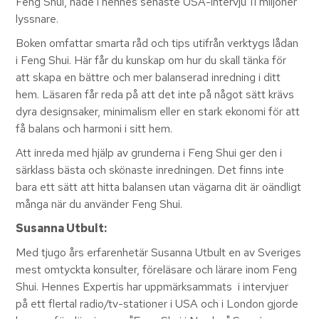
Feng Shui, hade i hennes senaste USA-intervju 11 miljoner
lyssnare.
Boken omfattar smarta råd och tips utifrån verktygs lådan
i Feng Shui. Här får du kunskap om hur du skall tänka för
att skapa en bättre och mer balanserad inredning i ditt
hem. Läsaren får reda på att det inte på något sätt krävs
dyra designsaker, minimalism eller en stark ekonomi för att
få balans och harmoni i sitt hem.
Att inreda med hjälp av grunderna i Feng Shui ger den i
särklass bästa och skönaste inredningen. Det finns inte
bara ett sätt att hitta balansen utan vägarna dit är oändligt
många när du använder Feng Shui.
Susanna Utbult:
Med tjugo års erfarenhetär Susanna Utbult en av Sveriges
mest omtyckta konsulter, föreläsare och lärare inom Feng
Shui. Hennes Expertis har uppmärksammats i intervjuer
på ett flertal radio/tv-stationer i USA och i London gjorde